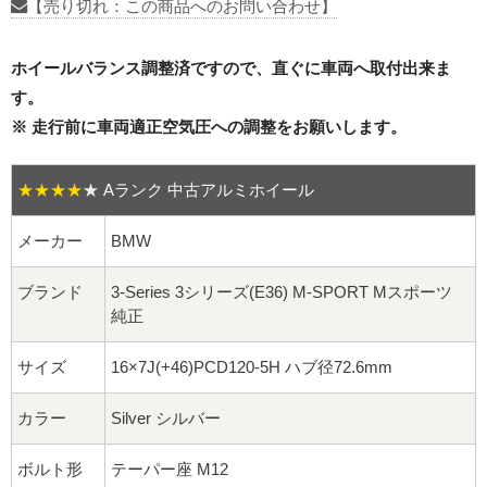
16インチ：夏タイヤホイール
【売り切れ：この商品へのお問い合わせ】
17インチ：夏タイヤホイール
ホイールバランス調整済ですので、直ぐに車両へ取付出来ま
す。
18インチ：夏タイヤホイール
※ 走行前に車両適正空気圧への調整をお願いします。
19インチ：夏タイヤホイール
★★★★
★
Aランク 中古アルミホイール
20インチ：夏タイヤホイール
メーカー
BMW
ホイールナット
ブランド
3-Series 3シリーズ(E36) M-SPORT Mスポーツ
純正
平面座ナット
サイズ
16×7J(+46)PCD120-5H ハブ径72.6mm
ロング平面ナット
カラー
Silver シルバー
ショート平面ナット
ボルト形
テーパー座 M12