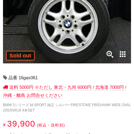
17インチ：冬タイヤホイール
18インチ：冬タイヤホイール
19インチ：冬タイヤホイール
20インチ：冬タイヤホイール
Sold out
夏タイヤホイール
12インチ：夏タイヤホイール
品番 16gas061
送料 5000円 ※ただし 東北・九州 6000円 / 北海道 7000円 /
13インチ：夏タイヤホイール
沖縄・離島 お問合せください
14インチ：夏タイヤホイール
BMW 3シリーズ M-SPORT 純正 シルバー FIRESTONE FIREHAWK WIDE OVAL
205/55R16 4本SET
15インチ：夏タイヤホイール
39,900
¥
(税込・送料別)