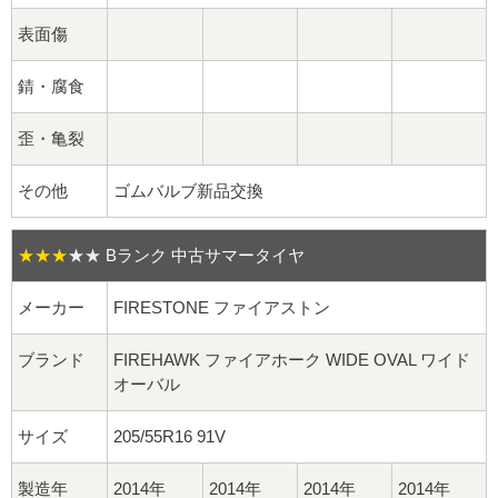
球面座ナット
表面傷
ロング球面ナット
錆・腐食
ショート球面ナット
歪・亀裂
貫通ナット
その他
ゴムバルブ新品交換
袋ナット
★★★
★★
Bランク 中古サマータイヤ
ロング袋ナット
メーカー
FIRESTONE ファイアストン
ショート袋ナット
ブランド
FIREHAWK ファイアホーク WIDE OVAL ワイド
オーバル
スチール鉄ホイール
サイズ
205/55R16 91V
持ち込み交換工賃
製造年
2014年
2014年
2014年
2014年