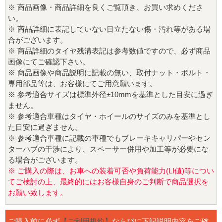
※ 商品画像・商品詳細を良くご覧頂き、お買い求めくださ
い。
※ 商品詳細に表記していない目立たない傷・汚れ等がある場
合がございます。
※ 商品詳細のタイヤ残溝表記は参考数値ですので、必ず商品
画像にてご確認下さい。
※ 商品画像や商品説明に記載の無い、取付ナット・ボルト・
専用部品等は、お客様にてご用意願います。
※ 参考適合サイズは標準外径±10mmを基準とした目安に過ぎ
ません。
※ 参考適合車種はタイヤ・ホイールのサイズのみを基準とし
た目安に過ぎません。
※ 参考適合車種に記載の車種でもブレーキキャリパーやセン
ターハブの干渉により、スペーサー併用や加工等が必要にな
る場合がございます。
※ ご購入の際は、お車への装着可否や負荷能力(LI値)等につい
てご検討の上、最終的にはお客様自身のご判断で商品選択を
お願い致します。
ご購入前に必ず
【ご利用規約】
ならびに下記説明内容をご確