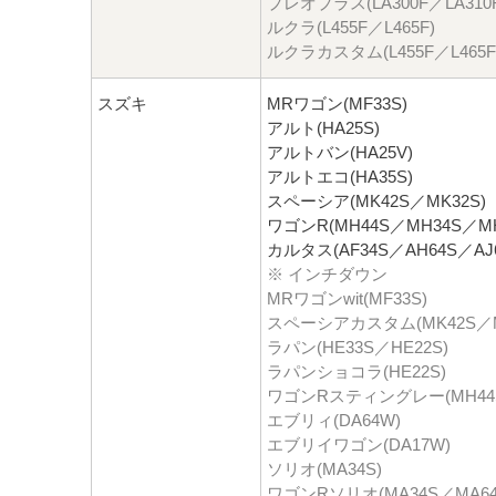
プレオプラス(LA300F／LA310F
ルクラ(L455F／L465F)
ルクラカスタム(L455F／L465F
スズキ
MRワゴン(MF33S)
アルト(HA25S)
アルトバン(HA25V)
アルトエコ(HA35S)
スペーシア(MK42S／MK32S)
ワゴンR(MH44S／MH34S／MH
カルタス(AF34S／AH64S／AJ6
※ インチダウン
MRワゴンwit(MF33S)
スペーシアカスタム(MK42S／M
ラパン(HE33S／HE22S)
ラパンショコラ(HE22S)
ワゴンRスティングレー(MH44S
エブリィ(DA64W)
エブリイワゴン(DA17W)
ソリオ(MA34S)
ワゴンRソリオ(MA34S／MA64