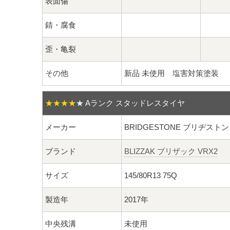
表面傷
錆・腐食
歪・亀裂
その他
新品 未使用 塩害対策塗装
★★★★
★
Aランク スタッドレスタイヤ
メーカー
BRIDGESTONE ブリヂストン
ブランド
BLIZZAK ブリザック VRX2
サイズ
145/80R13 75Q
製造年
2017年
中央残溝
未使用