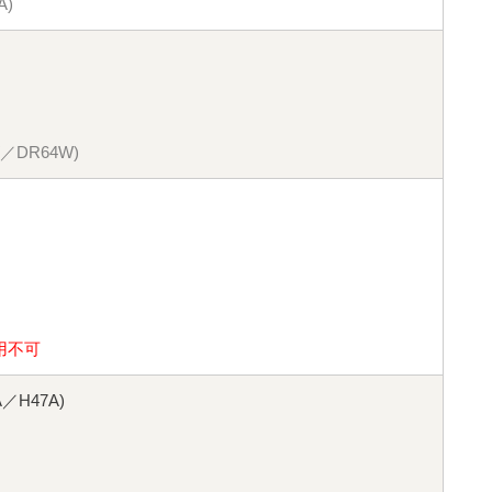
A)
／DR64W)
用不可
／H47A)