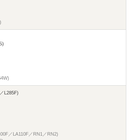
)
S)
4W)
／L285F)
00F／LA110F／RN1／RN2)