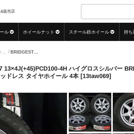
&販売店
ール
ホイールナット
スチール鉄ホイール
持ち
13inch_スタッドレス中古タイヤホイール
BRIDGESTONE (ブリヂストン) ZART R7 13×4J(+45)PCD100-4H ハイグロスシルバー BRIDGESTONE (ブリヂストン) BLIZZAK (ブリザック) VRX2 145/80R13 新品 スタッドレス タイヤホイール 4本 [13taw069]
7 13×4J(+45)PCD100-4H ハイグロスシルバー BR
スタッドレス タイヤホイール 4本 [13taw069]