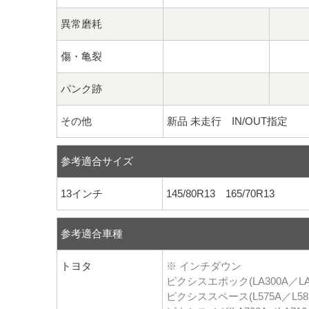
異常磨耗
傷・亀裂
パンク跡
その他
新品 未走行 IN/OUT指定
参考適合サイズ
13インチ
145/80R13 165/70R13
参考適合車種
トヨタ
※ インチダウン
ピクシスエポック(LA300A／LA3
ピクシススペース(L575A／L58