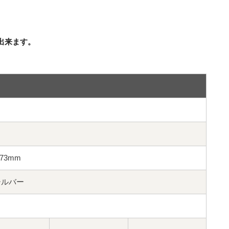
出来ます。
径73mm
ロスシルバー