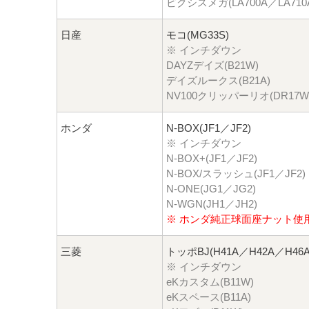
ピクシスメガ(LA700A／LA710
日産
モコ(MG33S)
※ インチダウン
DAYZデイズ(B21W)
デイズルークス(B21A)
NV100クリッパーリオ(DR17W
ホンダ
N-BOX(JF1／JF2)
※ インチダウン
N-BOX+(JF1／JF2)
N-BOX/スラッシュ(JF1／JF2)
N-ONE(JG1／JG2)
N-WGN(JH1／JH2)
※ ホンダ純正球面座ナット使
三菱
トッポBJ(H41A／H42A／H46A
※ インチダウン
eKカスタム(B11W)
eKスペース(B11A)