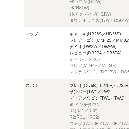
eKワゴン(B11W)
eK(H81W)
eKアクティブ(H81W)
タウンボックス(17W／DS64W
マツダ
キャロル(HB25S／HB35S)
フレアワゴン(MM42S／MM32
デミオ(DW3W／DW5W)
レビュー(DB3PA／DB5PA)
※ インチダウン
フレア(MJ44S／MJ34S)
スクラムワゴン(DG17W／DG6
スバル
プレオ(L275B／L275F／L285B
サンバー(TW1／TW2)
ディアスワゴン(TW1／TW2)
※ インチダウン
R1(RJ1／RJ2)
R2(RC1／RC2)
ステラ(LA150F／LA160F／LA1