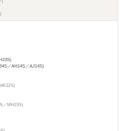
)
)
23S)
4S／AH14S／AJ14S)
K32S)
／MH23S)
S)