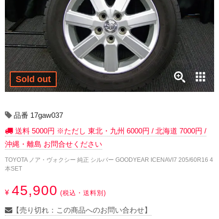
17インチ：冬タイヤホイール
18インチ：冬タイヤホイール
19インチ：冬タイヤホイール
20インチ：冬タイヤホイール
Sold out
夏タイヤホイール
品番 17gaw037
12インチ：夏タイヤホイール
送料 5000円 ※ただし 東北・九州 6000円 / 北海道 7000円 /
沖縄・離島 お問合せください
13インチ：夏タイヤホイール
TOYOTA ノア・ヴォクシー 純正 シルバー GOODYEAR ICENAVI7 205/60R16 4
本SET
14インチ：夏タイヤホイール
45,900
¥
(税込・送料別)
15インチ：夏タイヤホイール
【売り切れ：この商品へのお問い合わせ】