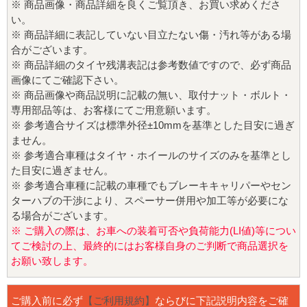
※ 商品画像・商品詳細を良くご覧頂き、お買い求めくださ
い。
※ 商品詳細に表記していない目立たない傷・汚れ等がある場
合がございます。
※ 商品詳細のタイヤ残溝表記は参考数値ですので、必ず商品
画像にてご確認下さい。
※ 商品画像や商品説明に記載の無い、取付ナット・ボルト・
専用部品等は、お客様にてご用意願います。
※ 参考適合サイズは標準外径±10mmを基準とした目安に過ぎ
ません。
※ 参考適合車種はタイヤ・ホイールのサイズのみを基準とし
た目安に過ぎません。
※ 参考適合車種に記載の車種でもブレーキキャリパーやセン
ターハブの干渉により、スペーサー併用や加工等が必要にな
る場合がございます。
※ ご購入の際は、お車への装着可否や負荷能力(LI値)等につい
てご検討の上、最終的にはお客様自身のご判断で商品選択を
お願い致します。
ご購入前に必ず
【ご利用規約】
ならびに下記説明内容をご確