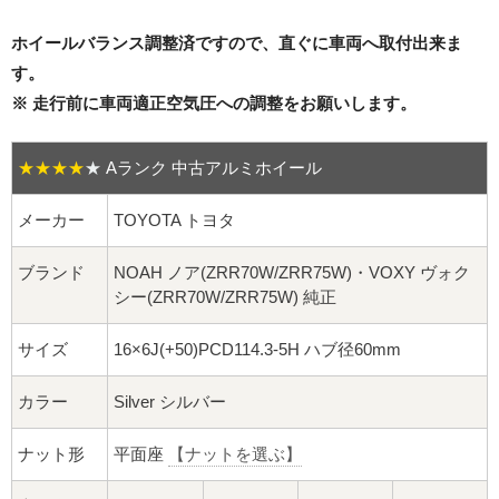
16インチ：夏タイヤホイール
ホイールバランス調整済ですので、直ぐに車両へ取付出来ま
17インチ：夏タイヤホイール
す。
※ 走行前に車両適正空気圧への調整をお願いします。
18インチ：夏タイヤホイール
★★★★
★
Aランク 中古アルミホイール
19インチ：夏タイヤホイール
メーカー
TOYOTA トヨタ
20インチ：夏タイヤホイール
ブランド
NOAH ノア(ZRR70W/ZRR75W)・VOXY ヴォク
ホイールナット
シー(ZRR70W/ZRR75W) 純正
平面座ナット
サイズ
16×6J(+50)PCD114.3-5H ハブ径60mm
ロング平面ナット
カラー
Silver シルバー
ショート平面ナット
ナット形
平面座
【ナットを選ぶ】