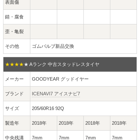
球面座ナット
表面傷
ロング球面ナット
錆・腐食
歪・亀裂
ショート球面ナット
その他
ゴムバルブ新品交換
貫通ナット
袋ナット
★★★★
★
Aランク 中古スタッドレスタイヤ
ロング袋ナット
メーカー
GOODYEAR グッドイヤー
ブランド
ICENAVI7 アイスナビ7
ショート袋ナット
サイズ
205/60R16 92Q
スチール鉄ホイール
製造年
2018年
2018年
2018年
2018年
持ち込み交換工賃
中央残溝
7mm
7mm
7mm
7mm