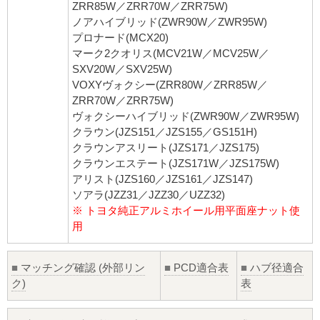
ZRR85W／ZRR70W／ZRR75W)
ノアハイブリッド(ZWR90W／ZWR95W)
プロナード(MCX20)
マーク2クオリス(MCV21W／MCV25W／
SXV20W／SXV25W)
VOXYヴォクシー(ZRR80W／ZRR85W／
ZRR70W／ZRR75W)
ヴォクシーハイブリッド(ZWR90W／ZWR95W)
クラウン(JZS151／JZS155／GS151H)
クラウンアスリート(JZS171／JZS175)
クラウンエステート(JZS171W／JZS175W)
アリスト(JZS160／JZS161／JZS147)
ソアラ(JZZ31／JZZ30／UZZ32)
※ トヨタ純正アルミホイール用平面座ナット使
用
■
マッチング確認 (外部リン
■
PCD適合表
■
ハブ径適合
ク)
表