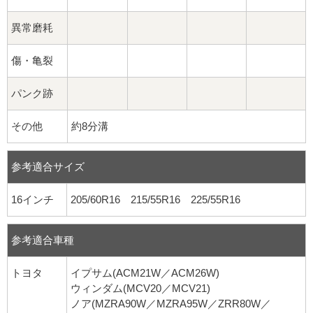
異常磨耗
傷・亀裂
パンク跡
その他
約8分溝
参考適合サイズ
16インチ
205/60R16 215/55R16 225/55R16
参考適合車種
トヨタ
イプサム(ACM21W／ACM26W)
ウィンダム(MCV20／MCV21)
ノア(MZRA90W／MZRA95W／ZRR80W／