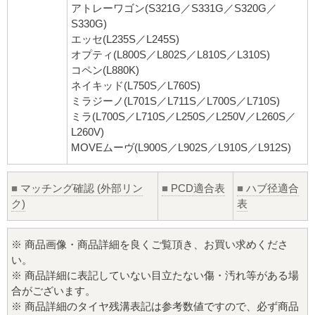
アトレーワゴン(S321G／S331G／S320G／
S330G)
エッセ(L235S／L245S)
オプティ(L800S／L802S／L810S／L310S)
コペン(L880K)
ネイキッド(L750S／L760S)
ミラジーノ(L701S／L711S／L700S／L710S)
ミラ(L700S／L710S／L250S／L250V／L260S／
L260V)
MOVEムーヴ(L900S／L902S／L910S／L912S)
■
マッチング確認 (外部リン
■
PCD適合表
■
ハブ径適合
ク)
表
※ 商品画像・商品詳細を良くご覧頂き、お買い求めくださ
い。
※ 商品詳細に表記していない目立たない傷・汚れ等がある場
合がございます。
※ 商品詳細のタイヤ残溝表記は参考数値ですので、必ず商品