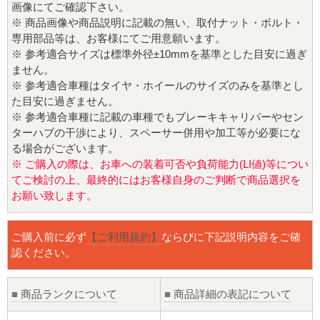
画像にてご確認下さい。
※ 商品画像や商品説明に記載の無い、取付ナット・ボルト・
専用部品等は、お客様にてご用意願います。
※ 参考適合サイズは標準外径±10mmを基準とした目安に過ぎ
ません。
※ 参考適合車種はタイヤ・ホイールのサイズのみを基準とし
た目安に過ぎません。
※ 参考適合車種に記載の車種でもブレーキキャリパーやセン
ターハブの干渉により、スペーサー併用や加工等が必要にな
る場合がございます。
※ ご購入の際は、お車への装着可否や負荷能力(LI値)等につい
てご検討の上、最終的にはお客様自身のご判断で商品選択を
お願い致します。
ご購入前に必ず
【ご利用規約】
ならびに下記説明内容をご確
認ください。
■
商品ランクについて
■
商品詳細の表記について