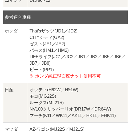
12インチ
145/80R12
参考適合車種
ホンダ
That’sザッツ(JD1／JD2)
CITYシティ(GA2)
ゼスト(JE1／JE2)
バモス(HM1／HM2)
LIFEライフ(JC1／JC2／JB1／JB2／JB5／JB6／
JB7／JB8)
ビート(PP1)
※ ホンダ純正球面座ナット使用不可
日産
オッティ(H92W／H91W)
モコ(MG22S)
ルークス(ML21S)
NV100クリッパーリオ(DR17W／DR64W)
マーチ(K11／WK11／AK11／HK11／FHK11)
マツダ
AZ-ワゴン(MJ22S／MJ21S)