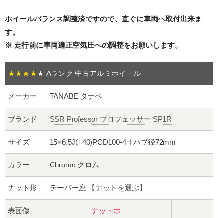
16インチ：夏タイヤホイール
ホイールバランス調整済ですので、直ぐに車両へ取付出来ま
17インチ：夏タイヤホイール
す。
※ 走行前に車両適正空気圧への調整をお願いします。
18インチ：夏タイヤホイール
★★★★
★
Aランク 中古アルミホイール
19インチ：夏タイヤホイール
メーカー
TANABE タナベ
20インチ：夏タイヤホイール
ブランド
SSR Professor プロフェッサー SP1R
ホイールナット
サイズ
15×6.5J(+40)PCD100-4H ハブ径72mm
平面座ナット
カラー
Chrome クロム
ロング平面ナット
ナット形
テーパー座
【ナットを選ぶ】
ショート平面ナット
表面傷
ナットホ