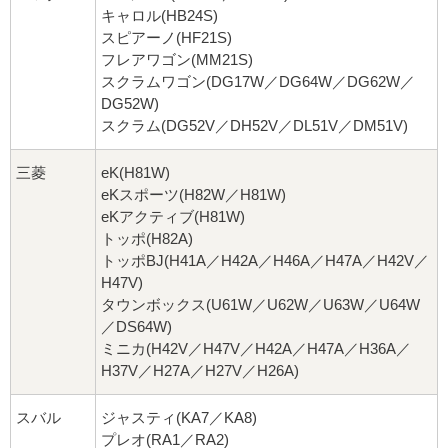
キャロル(HB24S)
スピアーノ(HF21S)
フレアワゴン(MM21S)
スクラムワゴン(DG17W／DG64W／DG62W／
DG52W)
スクラム(DG52V／DH52V／DL51V／DM51V)
三菱
eK(H81W)
eKスポーツ(H82W／H81W)
eKアクティブ(H81W)
トッポ(H82A)
トッポBJ(H41A／H42A／H46A／H47A／H42V／
H47V)
タウンボックス(U61W／U62W／U63W／U64W
／DS64W)
ミニカ(H42V／H47V／H42A／H47A／H36A／
H37V／H27A／H27V／H26A)
スバル
ジャスティ(KA7／KA8)
プレオ(RA1／RA2)