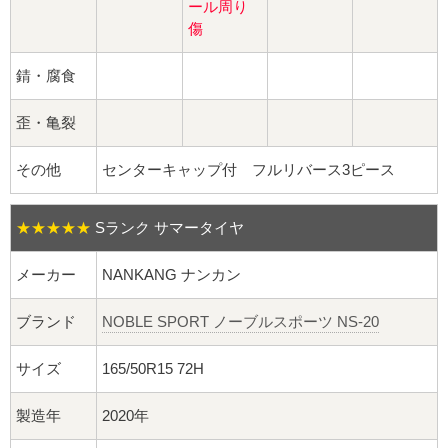
球面座ナット
ール周り
傷
ロング球面ナット
錆・腐食
ショート球面ナット
歪・亀裂
貫通ナット
その他
センターキャップ付 フルリバース3ピース
袋ナット
★★★★★
Sランク サマータイヤ
ロング袋ナット
メーカー
NANKANG ナンカン
ショート袋ナット
ブランド
NOBLE SPORT ノーブルスポーツ NS-20
スチール鉄ホイール
サイズ
165/50R15 72H
持ち込み交換工賃
製造年
2020年