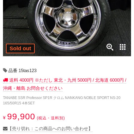
17インチ：冬タイヤホイール
18インチ：冬タイヤホイール
19インチ：冬タイヤホイール
20インチ：冬タイヤホイール
Sold out
夏タイヤホイール
品番 15tas123
12インチ：夏タイヤホイール
送料 4000円 ※ただし 東北・九州 5000円 / 北海道 6000円 /
沖縄・離島 お問合せください
13インチ：夏タイヤホイール
TANABE SSR Professor SP1R クロム NANKANG NOBLE SPORT NS-20
165/50R15 4本SET
14インチ：夏タイヤホイール
99,900
¥
(税込・送料別)
15インチ：夏タイヤホイール
【売り切れ：この商品へのお問い合わせ】