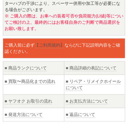
ターハブの干渉により、スペーサー併用や加工等が必要にな
る場合がございます。
※ ご購入の際は、お車への装着可否や負荷能力(LI値)等につい
てご検討の上、最終的にはお客様自身のご判断で商品選択を
お願い致します。
ご購入前に必ず
【ご利用規約】
ならびに下記説明内容をご確
認ください。
■
商品ランクについて
■
商品詳細の表記について
■
買取〜商品化までの流れ
■
リペア・リメイクホイール
について
■
ヤフオク お取引の流れ
■
お支払方法について
■
発送方法について
■
返品について