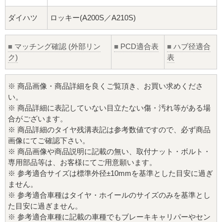
ダイハツ
ロッキー(A200S／A210S)
■
マッチング確認 (外部リン
■
PCD適合表
■
ハブ径適合
ク)
表
※ 商品画像・商品詳細を良くご覧頂き、お買い求めくださ
い。
※ 商品詳細に表記していない目立たない傷・汚れ等がある場
合がございます。
※ 商品詳細のタイヤ残溝表記は参考数値ですので、必ず商品
画像にてご確認下さい。
※ 商品画像や商品説明に記載の無い、取付ナット・ボルト・
専用部品等は、お客様にてご用意願います。
※ 参考適合サイズは標準外径±10mmを基準とした目安に過ぎ
ません。
※ 参考適合車種はタイヤ・ホイールのサイズのみを基準とし
た目安に過ぎません。
※ 参考適合車種に記載の車種でもブレーキキャリパーやセン