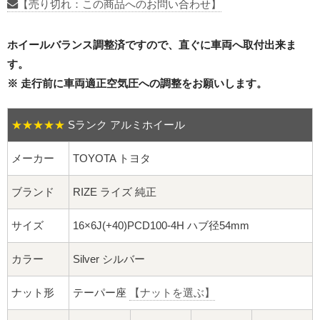
16インチ：夏タイヤホイール
【売り切れ：この商品へのお問い合わせ】
17インチ：夏タイヤホイール
ホイールバランス調整済ですので、直ぐに車両へ取付出来ま
す。
18インチ：夏タイヤホイール
※ 走行前に車両適正空気圧への調整をお願いします。
19インチ：夏タイヤホイール
★★★★★
Sランク アルミホイール
20インチ：夏タイヤホイール
メーカー
TOYOTA トヨタ
ホイールナット
ブランド
RIZE ライズ 純正
平面座ナット
サイズ
16×6J(+40)PCD100-4H ハブ径54mm
ロング平面ナット
カラー
Silver シルバー
ショート平面ナット
ナット形
テーパー座
【ナットを選ぶ】