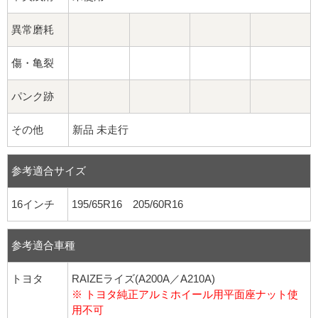
異常磨耗
傷・亀裂
パンク跡
その他
新品 未走行
参考適合サイズ
16インチ
195/65R16 205/60R16
参考適合車種
トヨタ
RAIZEライズ(A200A／A210A)
※ トヨタ純正アルミホイール用平面座ナット使
用不可