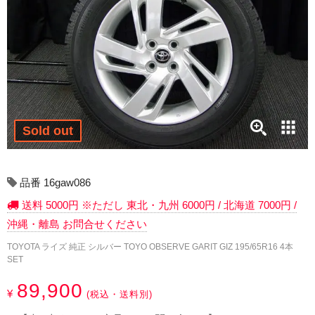
17インチ：冬タイヤホイール
18インチ：冬タイヤホイール
19インチ：冬タイヤホイール
20インチ：冬タイヤホイール
Sold out
夏タイヤホイール
12インチ：夏タイヤホイール
品番 16gaw086
送料 5000円 ※ただし 東北・九州 6000円 / 北海道 7000円 /
13インチ：夏タイヤホイール
沖縄・離島 お問合せください
14インチ：夏タイヤホイール
TOYOTA ライズ 純正 シルバー TOYO OBSERVE GARIT GIZ 195/65R16 4本
SET
15インチ：夏タイヤホイール
89,900
¥
(税込・送料別)