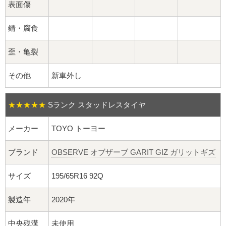
球面座ナット
表面傷
ロング球面ナット
錆・腐食
ショート球面ナット
歪・亀裂
その他
新車外し
貫通ナット
袋ナット
★★★★★
Sランク スタッドレスタイヤ
ロング袋ナット
メーカー
TOYO トーヨー
ショート袋ナット
ブランド
OBSERVE オブザーブ GARIT GIZ ガリットギズ
サイズ
195/65R16 92Q
スチール鉄ホイール
製造年
2020年
持ち込み交換工賃
中央残溝
未使用