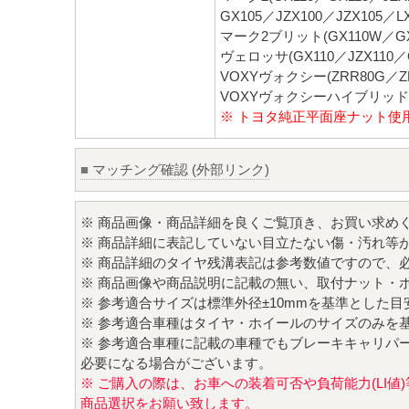
GX105／JZX100／JZX105／L
マーク2ブリット(GX110W／GX1
ヴェロッサ(GX110／JZX110／G
VOXYヴォクシー(ZRR80G／ZR
VOXYヴォクシーハイブリッド(Z
※ トヨタ純正平面座ナット使
■
マッチング確認 (外部リンク)
※ 商品画像・商品詳細を良くご覧頂き、お買い求め
※ 商品詳細に表記していない目立たない傷・汚れ等
※ 商品詳細のタイヤ残溝表記は参考数値ですので、
※ 商品画像や商品説明に記載の無い、取付ナット・
※ 参考適合サイズは標準外径±10mmを基準とした
※ 参考適合車種はタイヤ・ホイールのサイズのみを
※ 参考適合車種に記載の車種でもブレーキキャリパ
必要になる場合がございます。
※ ご購入の際は、お車への装着可否や負荷能力(LI
商品選択をお願い致します。