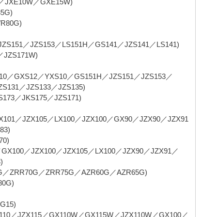
JXE10W／GXE15W)
5G)
80G)
S151／JZS153／LS151H／GS141／JZS141／LS141)
ZS171W)
／GXS12／YXS10／GS151H／JZS151／JZS153／
S131／JZS133／JZS135)
73／JKS175／JZS171)
101／JZX105／LX100／JZX100／GX90／JZX90／JZX91
83)
0)
100／JZX100／JZX105／LX100／JZX90／JZX91／
)
G／ZRR70G／ZRR75G／AZR60G／AZR65G)
0G)
G15)
110／JZX115／GX110W／GX115W／JZX110W／GX100／