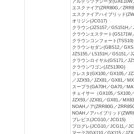
アルテッツァジータ(GXE10W／
エスクァイア(ZRR80G／ZRR8
エスクァイアハイブリッド(ZWR
オリジン(JCG17)
クラウン(JZS157／GS151H／JZ
クラウンエステート(GS171W／J
クラウンコンフォート(TSS10)
クラウンセダン(GBS12／GXS10
JZS155／LS151H／GS151／JZ
クラウンロイヤル(GS171／JZS1
クラウンワゴン(JZS130G)
クレスタ(GX100／GX105／JZX
／JZX93／JZX81／GX81／MX
スープラ(GA70H／GA70／MA7
チェイサー（GX105／SX100／GX
JZX93／JZX81／GX81／MX83
NOAHノア(ZRR80G／ZRR85
NOAHノアハイブリッド(ZWR8
ブレビス(JCG10／JCG15)
プログレ(JCG10／JCG11／JC
マーク2(GX110／GX115／JZX