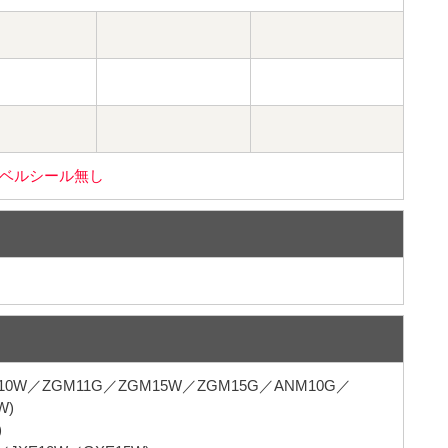
ベルシール無し
M10W／ZGM11G／ZGM15W／ZGM15G／ANM10G／
W)
)