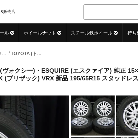
&販売店
ール
ホイールナット
スチール鉄ホイール
持ち
15inch_スタッドレス中古タイヤホイール
TOYOTA (トヨタ) NOAH (ノア)・VOXY (ヴォクシー)・ESQUIRE (エスクァイア) 純正 15×6J(+50)PCD114.3-5H 新車外し シルバー BRIDGESTONE (ブリヂストン) BLIZZAK (ブリザック) VRX 新品 195/65R15 スタッドレス タイヤホイール 4本 [15gaw078]
 (ヴォクシー)・ESQUIRE (エスクァイア) 純正 15×6
AK (ブリザック) VRX 新品 195/65R15 スタッドレ