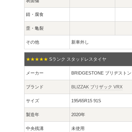
表面傷
錆・腐食
歪・亀裂
その他
新車外し
★★★★★
Sランク スタッドレスタイヤ
メーカー
BRIDGESTONE ブリヂストン
ブランド
BLIZZAK ブリザック VRX
サイズ
195/65R15 91S
製造年
2020年
中央残溝
未使用