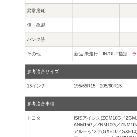
異常磨耗
傷・亀裂
パンク跡
その他
新品 未走行 IN/OUT指定
ラ
参考適合サイズ
15インチ
195/65R15 205/60R15
参考適合車種
トヨタ
ISISアイシス(ZGM10G／ZG
ANM15G／ZNM10G／ZNM10
アルテッツァ(GXE10／SXE10