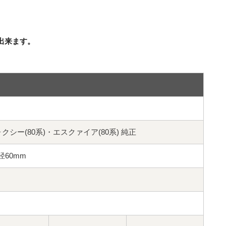
出来ます。
ヴォクシー(80系)・エスクァイア(80系) 純正
ブ径60mm