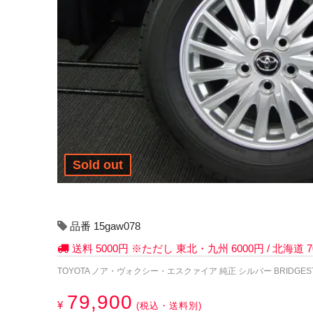
Sold out
品番 15gaw078
送料 5000円 ※ただし 東北・九州 6000円 / 北海道
TOYOTA ノア・ヴォクシー・エスクァイア 純正 シルバー BRIDGESTONE 
79,900
¥
(税込・送料別)