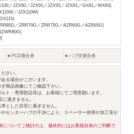
X100／JZX90／JZX91／JZX93／JZX81／GX81／MX83)
15W／JZX110W)
X115)
R85G／ZRR70G／ZRR75G／AZR60G／AZR65G)
WR80G)
用
■
PCD適合表
■
ハブ径適合表
ください。
がある場合がございます。
必ず商品画像にてご確認下さい。
ボルト・専用部品等は、お客様にてご用意願います。
目安に過ぎません。
基準とした目安に過ぎません。
ーやセンターハブの干渉により、スペーサー併用や加工等が
値)等についてご検討の上、最終的にはお客様自身のご判断で