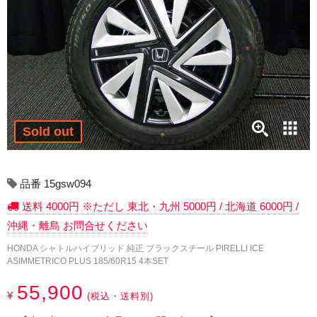
17インチ：冬タイヤホイール
18インチ：冬タイヤホイール
19インチ：冬タイヤホイール
20インチ：冬タイヤホイール
Sold out
夏タイヤホイール
12インチ：夏タイヤホイール
品番 15gsw094
送料 4000円 ※ただし 東北・九州 5000円 / 北海道 6000円 /
13インチ：夏タイヤホイール
沖縄・離島 お問合せください
14インチ：夏タイヤホイール
HONDA シャトルハイブリッド 純正 ブラックスチール PIRELLI ICE
ASIMMETRICO PLUS 185/60R15 4本SET
15インチ：夏タイヤホイール
55,900
¥
(税込・送料別)