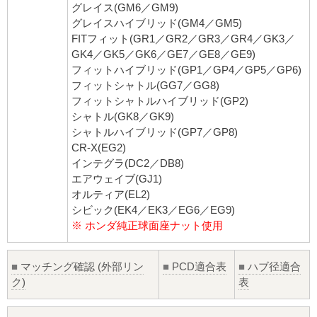
グレイス(GM6／GM9)
グレイスハイブリッド(GM4／GM5)
FITフィット(GR1／GR2／GR3／GR4／GK3／
GK4／GK5／GK6／GE7／GE8／GE9)
フィットハイブリッド(GP1／GP4／GP5／GP6)
フィットシャトル(GG7／GG8)
フィットシャトルハイブリッド(GP2)
シャトル(GK8／GK9)
シャトルハイブリッド(GP7／GP8)
CR-X(EG2)
インテグラ(DC2／DB8)
エアウェイブ(GJ1)
オルティア(EL2)
シビック(EK4／EK3／EG6／EG9)
※ ホンダ純正球面座ナット使用
■
マッチング確認 (外部リン
■
PCD適合表
■
ハブ径適合
ク)
表