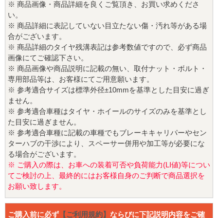
※ 商品画像・商品詳細を良くご覧頂き、お買い求めくださ
い。
※ 商品詳細に表記していない目立たない傷・汚れ等がある場
合がございます。
※ 商品詳細のタイヤ残溝表記は参考数値ですので、必ず商品
画像にてご確認下さい。
※ 商品画像や商品説明に記載の無い、取付ナット・ボルト・
専用部品等は、お客様にてご用意願います。
※ 参考適合サイズは標準外径±10mmを基準とした目安に過ぎ
ません。
※ 参考適合車種はタイヤ・ホイールのサイズのみを基準とし
た目安に過ぎません。
※ 参考適合車種に記載の車種でもブレーキキャリパーやセン
ターハブの干渉により、スペーサー併用や加工等が必要にな
る場合がございます。
※ ご購入の際は、お車への装着可否や負荷能力(LI値)等につい
てご検討の上、最終的にはお客様自身のご判断で商品選択を
お願い致します。
ご購入前に必ず
【ご利用規約】
ならびに下記説明内容をご確