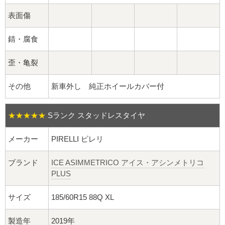
球面座ナット
表面傷
ロング球面ナット
錆・腐食
ショート球面ナット
歪・亀裂
貫通ナット
その他
新車外し 純正ホイールカバー付
袋ナット
★★★★★
Sランク スタッドレスタイヤ
ロング袋ナット
メーカー
PIRELLI ピレリ
ショート袋ナット
ブランド
ICE ASIMMETRICO アイス・アシンメトリコ
PLUS
スチール鉄ホイール
サイズ
185/60R15 88Q XL
持ち込み交換工賃
製造年
2019年