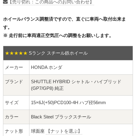
16インチ：夏タイヤホイール
【売り切れ：この商品へのお問い合わせ】
17インチ：夏タイヤホイール
ホイールバランス調整済ですので、直ぐに車両へ取付出来ま
す。
18インチ：夏タイヤホイール
※ 走行前に車両適正空気圧への調整をお願いします。
19インチ：夏タイヤホイール
★★★★★
Sランク スチール鉄ホイール
20インチ：夏タイヤホイール
メーカー
HONDA ホンダ
ホイールナット
ブランド
SHUTTLE HYBRID シャトル・ハイブリッド
(GP7/GP8) 純正
平面座ナット
サイズ
15×6J(+50)PCD100-4H ハブ径56mm
ロング平面ナット
カラー
Black Steel ブラックスチール
ショート平面ナット
ナット形
球面座
【ナットを選ぶ】