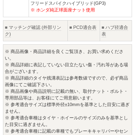
フリードスパイクハイブリッド(GP3)
※ ホンダ純正球面座ナット使用
■
マッチング確認 (外部リン
■
PCD適合表
■
ハブ径適合
ク)
表
※ 商品画像・商品詳細を良くご覧頂き、お買い求めくださ
い。
※ 商品詳細に表記していない目立たない傷・汚れ等がある場
合がございます。
※ 商品詳細のタイヤ残溝表記は参考数値ですので、必ず商品
画像にてご確認下さい。
※ 商品画像や商品説明に記載の無い、取付ナット・ボルト・
専用部品等は、お客様にてご用意願います。
※ 参考適合サイズは標準外径±10mmを基準とした目安に過ぎ
ません。
※ 参考適合車種はタイヤ・ホイールのサイズのみを基準とし
た目安に過ぎません。
※ 参考適合車種に記載の車種でもブレーキキャリパーやセン