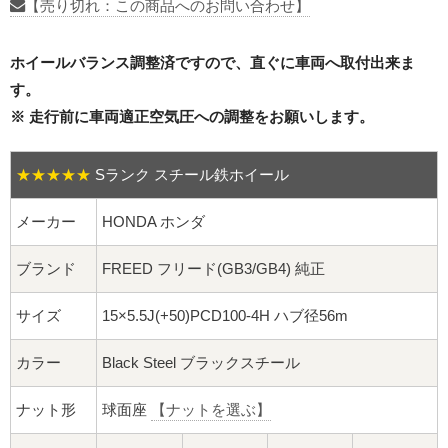
16インチ：夏タイヤホイール
【売り切れ：この商品へのお問い合わせ】
17インチ：夏タイヤホイール
ホイールバランス調整済ですので、直ぐに車両へ取付出来ま
す。
18インチ：夏タイヤホイール
※ 走行前に車両適正空気圧への調整をお願いします。
19インチ：夏タイヤホイール
★★★★★
Sランク スチール鉄ホイール
20インチ：夏タイヤホイール
メーカー
HONDA ホンダ
ホイールナット
ブランド
FREED フリード(GB3/GB4) 純正
平面座ナット
サイズ
15×5.5J(+50)PCD100-4H ハブ径56m
ロング平面ナット
カラー
Black Steel ブラックスチール
ショート平面ナット
ナット形
球面座
【ナットを選ぶ】