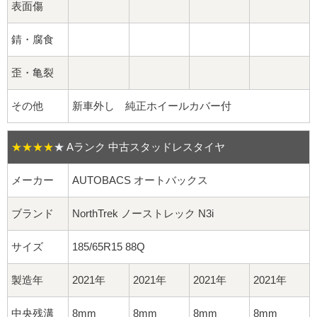
球面座ナット
表面傷
ロング球面ナット
錆・腐食
ショート球面ナット
歪・亀裂
その他
新車外し 純正ホイールカバー付
貫通ナット
袋ナット
★★★★
★
Aランク 中古スタッドレスタイヤ
ロング袋ナット
メーカー
AUTOBACS オートバックス
ショート袋ナット
ブランド
NorthTrek ノーストレック N3i
サイズ
185/65R15 88Q
スチール鉄ホイール
製造年
2021年
2021年
2021年
2021年
持ち込み交換工賃
中央残溝
8mm
8mm
8mm
8mm