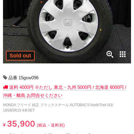
17インチ：冬タイヤホイール
18インチ：冬タイヤホイール
19インチ：冬タイヤホイール
20インチ：冬タイヤホイール
Sold out
夏タイヤホイール
12インチ：夏タイヤホイール
品番 15gsw096
送料 4000円 ※ただし 東北・九州 5000円 / 北海道 6000円 /
13インチ：夏タイヤホイール
沖縄・離島 お問合せください
14インチ：夏タイヤホイール
HONDA フリード 純正 ブラックスチール AUTOBACS NorthTrek N3i
185/65R15 4本SET
15インチ：夏タイヤホイール
35,900
¥
(税込・送料別)