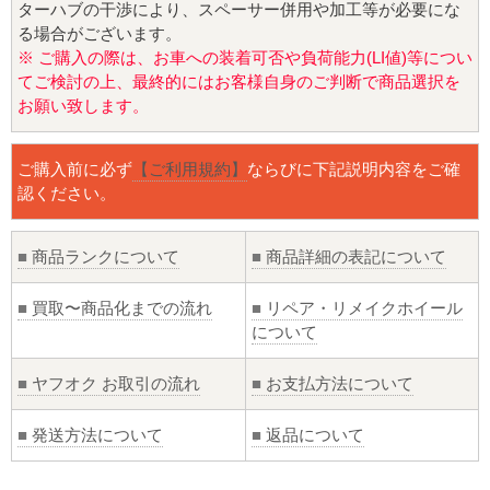
ターハブの干渉により、スペーサー併用や加工等が必要にな
る場合がございます。
※ ご購入の際は、お車への装着可否や負荷能力(LI値)等につい
てご検討の上、最終的にはお客様自身のご判断で商品選択を
お願い致します。
ご購入前に必ず
【ご利用規約】
ならびに下記説明内容をご確
認ください。
■
商品ランクについて
■
商品詳細の表記について
■
買取〜商品化までの流れ
■
リペア・リメイクホイール
について
■
ヤフオク お取引の流れ
■
お支払方法について
■
発送方法について
■
返品について