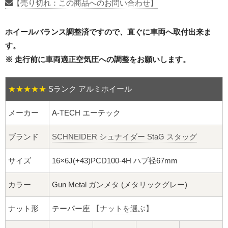
16インチ：夏タイヤホイール
【売り切れ：この商品へのお問い合わせ】
17インチ：夏タイヤホイール
ホイールバランス調整済ですので、直ぐに車両へ取付出来ま
す。
18インチ：夏タイヤホイール
※ 走行前に車両適正空気圧への調整をお願いします。
19インチ：夏タイヤホイール
★★★★★
Sランク アルミホイール
20インチ：夏タイヤホイール
メーカー
A-TECH エーテック
ホイールナット
ブランド
SCHNEIDER シュナイダー StaG スタッグ
平面座ナット
サイズ
16×6J(+43)PCD100-4H ハブ径67mm
ロング平面ナット
カラー
Gun Metal ガンメタ (メタリックグレー)
ショート平面ナット
ナット形
テーパー座
【ナットを選ぶ】