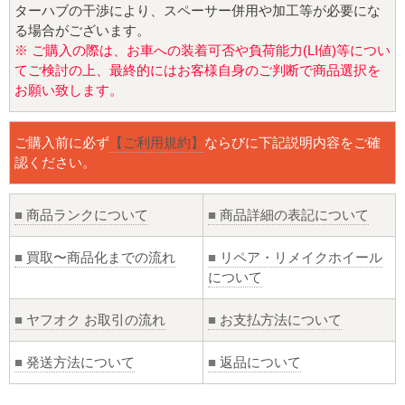
ターハブの干渉により、スペーサー併用や加工等が必要にな
る場合がございます。
※ ご購入の際は、お車への装着可否や負荷能力(LI値)等につい
てご検討の上、最終的にはお客様自身のご判断で商品選択を
お願い致します。
ご購入前に必ず
【ご利用規約】
ならびに下記説明内容をご確
認ください。
■
商品ランクについて
■
商品詳細の表記について
■
買取〜商品化までの流れ
■
リペア・リメイクホイール
について
■
ヤフオク お取引の流れ
■
お支払方法について
■
発送方法について
■
返品について