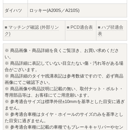
ダイハツ
ロッキー(A200S／A210S)
■
マッチング確認 (外部リン
■
PCD適合表
■
ハブ径適合
ク)
表
※ 商品画像・商品詳細を良くご覧頂き、お買い求めくださ
い。
※ 商品詳細に表記していない目立たない傷・汚れ等がある場
合がございます。
※ 商品詳細のタイヤ残溝表記は参考数値ですので、必ず商品
画像にてご確認下さい。
※ 商品画像や商品説明に記載の無い、取付ナット・ボルト・
専用部品等は、お客様にてご用意願います。
※ 参考適合サイズは標準外径±10mmを基準とした目安に過ぎ
ません。
※ 参考適合車種はタイヤ・ホイールのサイズのみを基準とし
た目安に過ぎません。
※ 参考適合車種に記載の車種でもブレーキキャリパーやセン