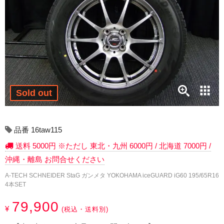
17インチ：冬タイヤホイール
18インチ：冬タイヤホイール
19インチ：冬タイヤホイール
20インチ：冬タイヤホイール
Sold out
夏タイヤホイール
12インチ：夏タイヤホイール
品番 16taw115
送料 5000円 ※ただし 東北・九州 6000円 / 北海道 7000円 /
13インチ：夏タイヤホイール
沖縄・離島 お問合せください
14インチ：夏タイヤホイール
A-TECH SCHNEIDER StaG ガンメタ YOKOHAMA iceGUARD iG60 195/65R16
4本SET
15インチ：夏タイヤホイール
79,900
¥
(税込・送料別)