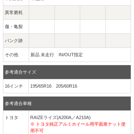
異常磨耗
傷・亀裂
パンク跡
その他
新品 未走行 IN/OUT指定
参考適合サイズ
16インチ
195/65R16 205/60R16
参考適合車種
トヨタ
RAIZEライズ(A200A／A210A)
※ トヨタ純正アルミホイール用平面座ナット使
用不可