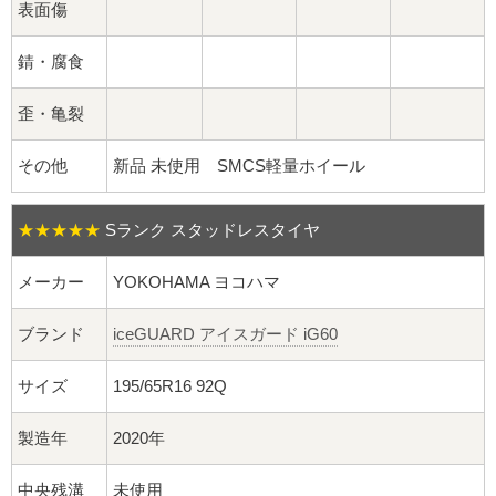
球面座ナット
表面傷
ロング球面ナット
錆・腐食
ショート球面ナット
歪・亀裂
その他
新品 未使用 SMCS軽量ホイール
貫通ナット
袋ナット
★★★★★
Sランク スタッドレスタイヤ
ロング袋ナット
メーカー
YOKOHAMA ヨコハマ
ショート袋ナット
ブランド
iceGUARD アイスガード iG60
サイズ
195/65R16 92Q
スチール鉄ホイール
製造年
2020年
持ち込み交換工賃
中央残溝
未使用