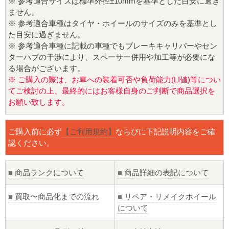
※ 参考適合サイズは標準外径±10mmを基準とした目安に過ぎ
ません。
※ 参考適合車種はタイヤ・ホイールのサイズのみを基準とし
た目安に過ぎません。
※ 参考適合車種に記載の車種でもブレーキキャリパーやセン
ターハブの干渉により、スペーサー併用や加工等が必要にな
る場合がございます。
※ ご購入の際は、お車への装着可否や負荷能力(LI値)等につい
てご検討の上、最終的にはお客様自身のご判断で商品選択を
お願い致します。
ご購入前に必ず
【ご利用規約】
ならびに下記説明内容をご確
認ください。
■
商品ランクについて
■
商品詳細の表記について
■
買取〜商品化までの流れ
■
リペア・リメイクホイール
について