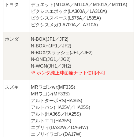
トヨタ
デュエット(M100A／M110A／M101A／M111A)
ピクシスエポック(LA300A／LA310A)
ピクシススペース(L575A／L585A)
ピクシスメガ(LA700A／LA710A)
ホンダ
N-BOX(JF1／JF2)
N-BOX+(JF1／JF2)
N-BOX/スラッシュ(JF1／JF2)
N-ONE(JG1／JG2)
N-WGN(JH1／JH2)
※ ホンダ純正球面座ナット使用不可
スズキ
MRワゴンwit(MF33S)
MRワゴン(MF33S)
アルトターボRS(HA36S)
アルトバン(HA25V／HA25S)
アルト(HA36S／HA25S)
アルトエコ(HA35S)
エブリィ(DA32W／DA64W)
エブリイワゴン(DA17W)