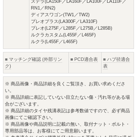
ステラ(LA150F／LA160F／LA100F／LA110F／
RN1／RN2)
ディアスワゴン(TW1／TW2)
プレオプラス(LA300F／LA310F)
プレオ(L275F／L285F／L275B／L285B)
ルクラカスタム(L455F／L465F)
ルクラ(L455F／L465F)
■
マッチング確認 (外部リン
■
PCD適合表
■
ハブ径適合
ク)
表
※ 商品画像・商品詳細を良くご覧頂き、お買い求めくださ
い。
※ 商品詳細に表記していない目立たない傷・汚れ等がある場
合がございます。
※ 商品詳細のタイヤ残溝表記は参考数値ですので、必ず商品
画像にてご確認下さい。
※ 商品画像や商品説明に記載の無い、取付ナット・ボルト・
専用部品等は、お客様にてご用意願います。