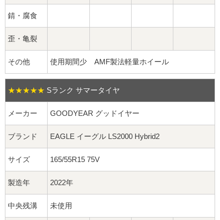
球面座ナット
錆・腐食
ロング球面ナット
歪・亀裂
ショート球面ナット
その他
使用期間少 AMF製法軽量ホイール
貫通ナット
★★★★★
Sランク サマータイヤ
袋ナット
メーカー
GOODYEAR グッドイヤー
ロング袋ナット
ブランド
EAGLE イーグル LS2000 Hybrid2
ショート袋ナット
サイズ
165/55R15 75V
スチール鉄ホイール
製造年
2022年
持ち込み交換工賃
中央残溝
未使用