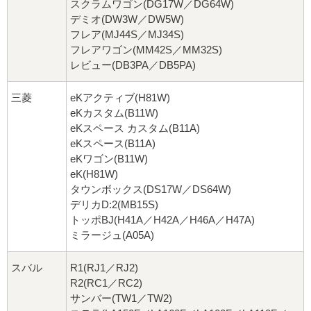
スクラムワゴン(DG17W／DG64W)
デミオ(DW3W／DW5W)
フレア(MJ44S／MJ34S)
フレアワゴン(MM42S／MM32S)
レビュー(DB3PA／DB5PA)
三菱
eKアクティブ(H81W)
eKカスタム(B11W)
eKスペース カスタム(B11A)
eKスペース(B11A)
eKワゴン(B11W)
eK(H81W)
タウンボックス(DS17W／DS64W)
デリカD:2(MB15S)
トッポBJ(H41A／H42A／H46A／H47A)
ミラージュ(A05A)
スバル
R1(RJ1／RJ2)
R2(RC1／RC2)
サンバー(TW1／TW2)