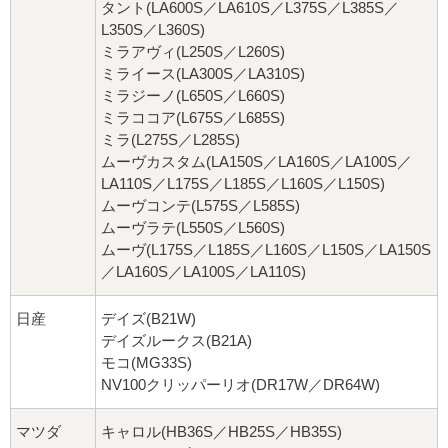
タント(LA600S／LA610S／L375S／L385S／
L350S／L360S)
ミラアヴィ(L250S／L260S)
ミライース(LA300S／LA310S)
ミラジーノ(L650S／L660S)
ミラココア(L675S／L685S)
ミラ(L275S／L285S)
ムーヴカスタム(LA150S／LA160S／LA100S／
LA110S／L175S／L185S／L160S／L150S)
ムーヴコンテ(L575S／L585S)
ムーヴラテ(L550S／L560S)
ムーヴ(L175S／L185S／L160S／L150S／LA150S
／LA160S／LA100S／LA110S)
日産
デイズ(B21W)
デイズルークス(B21A)
モコ(MG33S)
NV100クリッパーリオ(DR17W／DR64W)
マツダ
キャロル(HB36S／HB25S／HB35S)