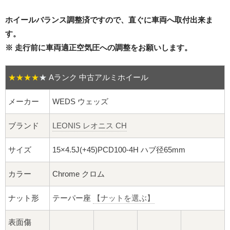
16インチ：夏タイヤホイール
ホイールバランス調整済ですので、直ぐに車両へ取付出来ま
17インチ：夏タイヤホイール
す。
※ 走行前に車両適正空気圧への調整をお願いします。
18インチ：夏タイヤホイール
★★★★
★
Aランク 中古アルミホイール
19インチ：夏タイヤホイール
メーカー
WEDS ウェッズ
20インチ：夏タイヤホイール
ブランド
LEONIS レオニス CH
ホイールナット
サイズ
15×4.5J(+45)PCD100-4H ハブ径65mm
平面座ナット
カラー
Chrome クロム
ロング平面ナット
ナット形
テーパー座
【ナットを選ぶ】
ショート平面ナット
表面傷