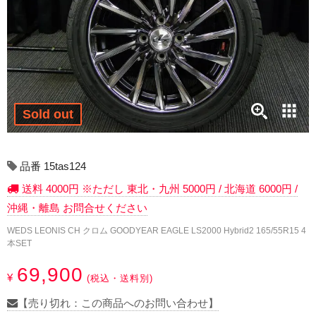
17インチ：冬タイヤホイール
18インチ：冬タイヤホイール
19インチ：冬タイヤホイール
20インチ：冬タイヤホイール
Sold out
夏タイヤホイール
品番 15tas124
12インチ：夏タイヤホイール
送料 4000円 ※ただし 東北・九州 5000円 / 北海道 6000円 /
沖縄・離島 お問合せください
13インチ：夏タイヤホイール
WEDS LEONIS CH クロム GOODYEAR EAGLE LS2000 Hybrid2 165/55R15 4
本SET
14インチ：夏タイヤホイール
69,900
¥
(税込・送料別)
15インチ：夏タイヤホイール
【売り切れ：この商品へのお問い合わせ】