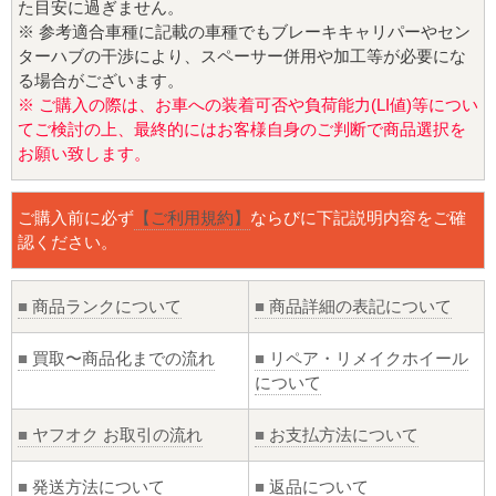
た目安に過ぎません。
※ 参考適合車種に記載の車種でもブレーキキャリパーやセン
ターハブの干渉により、スペーサー併用や加工等が必要にな
る場合がございます。
※ ご購入の際は、お車への装着可否や負荷能力(LI値)等につい
てご検討の上、最終的にはお客様自身のご判断で商品選択を
お願い致します。
ご購入前に必ず
【ご利用規約】
ならびに下記説明内容をご確
認ください。
■
商品ランクについて
■
商品詳細の表記について
■
買取〜商品化までの流れ
■
リペア・リメイクホイール
について
■
ヤフオク お取引の流れ
■
お支払方法について
■
発送方法について
■
返品について