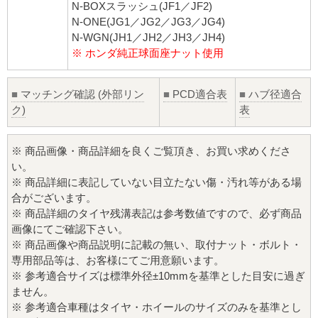
N-BOXスラッシュ(JF1／JF2)
N-ONE(JG1／JG2／JG3／JG4)
N-WGN(JH1／JH2／JH3／JH4)
※ ホンダ純正球面座ナット使用
■
マッチング確認 (外部リン
■
PCD適合表
■
ハブ径適合
ク)
表
※ 商品画像・商品詳細を良くご覧頂き、お買い求めくださ
い。
※ 商品詳細に表記していない目立たない傷・汚れ等がある場
合がございます。
※ 商品詳細のタイヤ残溝表記は参考数値ですので、必ず商品
画像にてご確認下さい。
※ 商品画像や商品説明に記載の無い、取付ナット・ボルト・
専用部品等は、お客様にてご用意願います。
※ 参考適合サイズは標準外径±10mmを基準とした目安に過ぎ
ません。
※ 参考適合車種はタイヤ・ホイールのサイズのみを基準とし