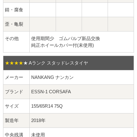
球面座ナット
錆・腐食
ロング球面ナット
歪・亀裂
ショート球面ナット
その他
使用期間少 ゴムバルブ新品交換
純正ホイールカバー付(未使用)
貫通ナット
袋ナット
★★★★
★
Aランク スタッドレスタイヤ
ロング袋ナット
メーカー
NANKANG ナンカン
ブランド
ESSN-1 CORSAFA
ショート袋ナット
サイズ
155/65R14 75Q
スチール鉄ホイール
製造年
2018年
持ち込み交換工賃
中央残溝
未使用