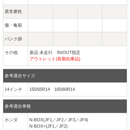
異常磨耗
傷・亀裂
パンク跡
その他
新品 未走行 IN/OUT指定
アウトレット(長期在庫品)
参考適合サイズ
14インチ
155/65R14 165/60R14
参考適合車種
ホンダ
N-BOX(JF1／JF2／JF3／JF4)
N-BOX+(JF1／JF2)