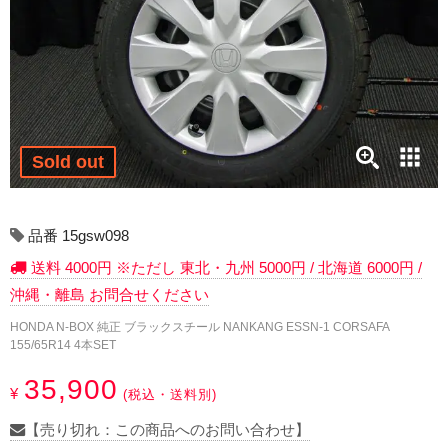
17インチ：冬タイヤホイール
18インチ：冬タイヤホイール
19インチ：冬タイヤホイール
20インチ：冬タイヤホイール
Sold out
夏タイヤホイール
品番 15gsw098
12インチ：夏タイヤホイール
送料 4000円 ※ただし 東北・九州 5000円 / 北海道 6000円 /
沖縄・離島 お問合せください
13インチ：夏タイヤホイール
HONDA N-BOX 純正 ブラックスチール NANKANG ESSN-1 CORSAFA
155/65R14 4本SET
14インチ：夏タイヤホイール
35,900
¥
(税込・送料別)
15インチ：夏タイヤホイール
【売り切れ：この商品へのお問い合わせ】