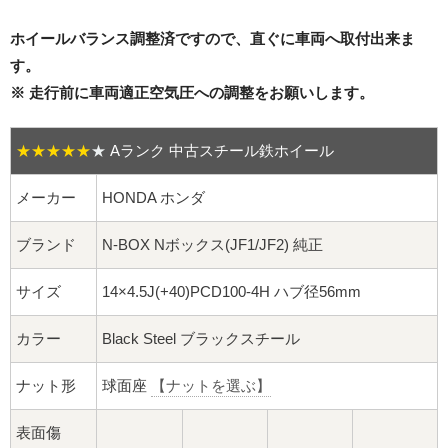
16インチ：夏タイヤホイール
ホイールバランス調整済ですので、直ぐに車両へ取付出来ま
17インチ：夏タイヤホイール
す。
※ 走行前に車両適正空気圧への調整をお願いします。
18インチ：夏タイヤホイール
★★★★★
★
Aランク 中古スチール鉄ホイール
19インチ：夏タイヤホイール
メーカー
HONDA ホンダ
20インチ：夏タイヤホイール
ブランド
N-BOX Nボックス(JF1/JF2) 純正
ホイールナット
サイズ
14×4.5J(+40)PCD100-4H ハブ径56mm
平面座ナット
カラー
Black Steel ブラックスチール
ロング平面ナット
ナット形
球面座
【ナットを選ぶ】
ショート平面ナット
表面傷