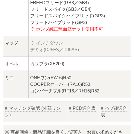
FREEDフリード(GB3／GB4)
フリードスパイク(GB3／GB4)
フリードスパイクハイブリッド(GP3)
フリードハイブリッド(GP3)
※ ホンダ純正球面座ナット使用不可
マツダ
※ インチダウン
デミオ(DJ5FS／DJ5AS)
オペル
カリブラ(XE200)
ミニ
ONEワン(RA16)R50
COOPERクーパー(RA16)R50
コンバーチブル(RF16／RH16)R52
■
マッチング確認 (外部リン
■
PCD適合表
■
ハブ径適合
ク)
表
※ 商品画像・商品詳細を良くご覧頂き、お買い求めくださ