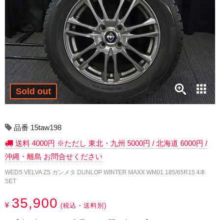
17インチ：冬タイヤホイール
18インチ：冬タイヤホイール
19インチ：冬タイヤホイール
20インチ：冬タイヤホイール
Sold out
夏タイヤホイール
12インチ：夏タイヤホイール
品番 15taw198
送料 4000円 ※ただし 東北・九州 5000円 / 北海道 6000円 /
13インチ：夏タイヤホイール
沖縄・離島 お問合せください
14インチ：夏タイヤホイール
WEDS VELVA ZS ガンメタ DUNLOP WINTER MAXX WM01 185/65R15 4本
SET
15インチ：夏タイヤホイール
35,900
¥
(税込・送料別)