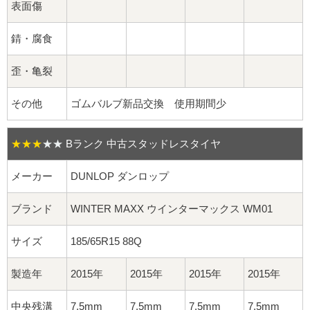
球面座ナット
表面傷
ロング球面ナット
錆・腐食
ショート球面ナット
歪・亀裂
その他
ゴムバルブ新品交換 使用期間少
貫通ナット
袋ナット
★★★
★★
Bランク 中古スタッドレスタイヤ
ロング袋ナット
メーカー
DUNLOP ダンロップ
ショート袋ナット
ブランド
WINTER MAXX ウインターマックス WM01
サイズ
185/65R15 88Q
スチール鉄ホイール
製造年
2015年
2015年
2015年
2015年
持ち込み交換工賃
中央残溝
7.5mm
7.5mm
7.5mm
7.5mm