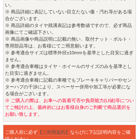
い。
※ 商品詳細に表記していない目立たない傷・汚れ等がある場
合がございます。
※ 商品詳細のタイヤ残溝表記は参考数値ですので、必ず商品
画像にてご確認下さい。
※ 商品画像や商品説明に記載の無い、取付ナット・ボルト・
専用部品等は、お客様にてご用意願います。
※ 参考適合サイズは標準外径±10mmを基準とした目安に過ぎ
ません。
※ 参考適合車種はタイヤ・ホイールのサイズのみを基準とし
た目安に過ぎません。
※ 参考適合車種に記載の車種でもブレーキキャリパーやセン
ターハブの干渉により、スペーサー併用や加工等が必要にな
る場合がございます。
※ ご購入の際は、お車への装着可否や負荷能力(LI値)等につい
てご検討の上、最終的にはお客様自身のご判断で商品選択を
お願い致します。
ご購入前に必ず
【ご利用規約】
ならびに下記説明内容をご確
認ください。