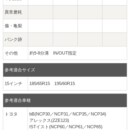
異常磨耗
傷・亀裂
パンク跡
その他
約9-8分溝 IN/OUT指定
参考適合サイズ
15インチ
185/65R15 195/60R15
参考適合車種
トヨタ
bB(NCP30／NCP31／NCP35／NCP34)
アレックス(ZZE123)
ISTイスト(NCP60／NCP61／NCP65)