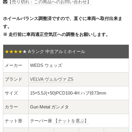
16インチ：夏タイヤホイール
【売り切れ：この商品へのお問い合わせ】
17インチ：夏タイヤホイール
ホイールバランス調整済ですので、直ぐに車両へ取付出来ま
す。
18インチ：夏タイヤホイール
※ 走行前に車両適正空気圧への調整をお願いします。
19インチ：夏タイヤホイール
★★★★
★
Aランク 中古アルミホイール
20インチ：夏タイヤホイール
メーカー
WEDS ウェッズ
ホイールナット
ブランド
VELVA ヴェルヴァ ZS
平面座ナット
サイズ
15×5.5J(+50)PCD100-4H ハブ径73mm
ロング平面ナット
カラー
Gun Metal ガンメタ
ショート平面ナット
ナット形
テーパー座
【ナットを選ぶ】