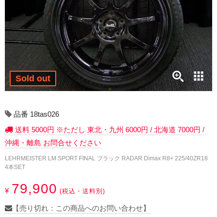
17インチ：冬タイヤホイール
18インチ：冬タイヤホイール
19インチ：冬タイヤホイール
20インチ：冬タイヤホイール
Sold out
夏タイヤホイール
品番 18tas026
12インチ：夏タイヤホイール
送料 5000円 ※ただし 東北・九州 6000円 / 北海道 7000円 /
沖縄・離島 お問合せください
13インチ：夏タイヤホイール
LEHRMEISTER LM SPORT FINAL ブラック RADAR Dimax R8+ 225/40ZR18
4本SET
14インチ：夏タイヤホイール
79,900
¥
(税込・送料別)
15インチ：夏タイヤホイール
【売り切れ：この商品へのお問い合わせ】