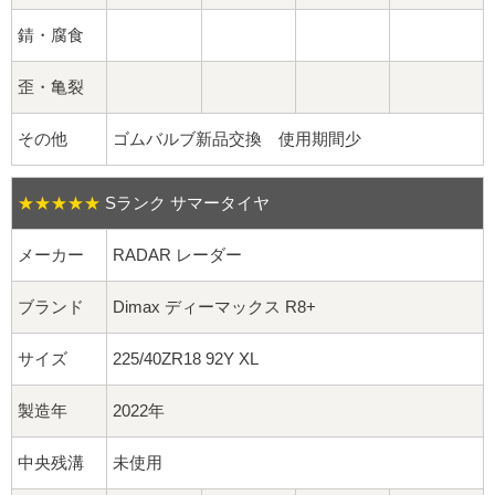
球面座ナット
錆・腐食
ロング球面ナット
歪・亀裂
ショート球面ナット
その他
ゴムバルブ新品交換 使用期間少
貫通ナット
★★★★★
Sランク サマータイヤ
袋ナット
メーカー
RADAR レーダー
ロング袋ナット
ブランド
Dimax ディーマックス R8+
ショート袋ナット
サイズ
225/40ZR18 92Y XL
スチール鉄ホイール
製造年
2022年
持ち込み交換工賃
中央残溝
未使用