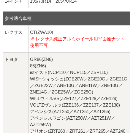
14インチ
195/70R14 205/70R14
参考適合車種
レクサス
CT(ZWA10)
※ レクサス純正アルミホイール用平面座ナット
使用不可
トヨタ
GR86(ZN8)
86(ZN6)
istイスト(NCP110／NCP115／ZSP110)
WISHウィッシュ(ZGE20W／ZGE20G／ZGE21G
／ZGE22W／ANE10G／ANE11W／ZNE10G／
ZNE14G／ZGE25W／ZGE25G)
WILLウィルVS(ZZE127／ZZE128／ZZE129)
VOLTZヴォルツ(ZZE136／ZZE137／ZZE138)
アベンシス(AZT250／AZT251／AZT255)
アベンシスワゴン(AZT250W／AZT251W／
AZT255W)
アリオン(ZRT260／ZRT261／ZRT265／AZT240