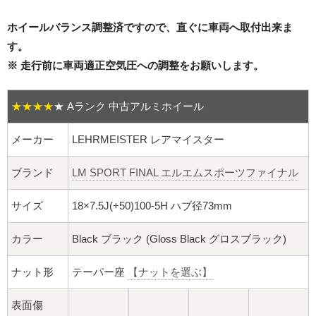
16インチ：夏タイヤホイール
ホイールバランス調整済ですので、直ぐに車両へ取付出来ま
17インチ：夏タイヤホイール
す。
※ 走行前に車両適正空気圧への調整をお願いします。
18インチ：夏タイヤホイール
★★★★
★
Aランク 中古アルミホイール
19インチ：夏タイヤホイール
メーカー
LEHRMEISTER レアマイスター
20インチ：夏タイヤホイール
ブランド
LM SPORT FINAL エルエムスポーツファイナル
ホイールナット
サイズ
18×7.5J(+50)100-5H ハブ径73mm
平面座ナット
カラー
Black ブラック (Gloss Black グロスブラック)
ロング平面ナット
ナット形
テーパー座
【ナットを選ぶ】
ショート平面ナット
表面傷