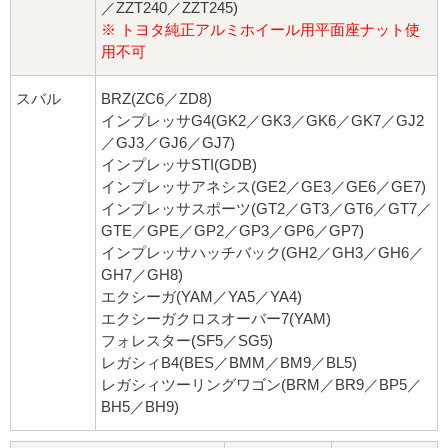
／ZZT240／ZZT245)
※ トヨタ純正アルミホイール用平面座ナット使
用不可
スバル
BRZ(ZC6／ZD8)
インプレッサG4(GK2／GK3／GK6／GK7／GJ2
／GJ3／GJ6／GJ7)
インプレッサSTI(GDB)
インプレッサアネシス(GE2／GE3／GE6／GE7)
インプレッサスポーツ(GT2／GT3／GT6／GT7／
GTE／GPE／GP2／GP3／GP6／GP7)
インプレッサハッチバック(GH2／GH3／GH6／
GH7／GH8)
エクシーガ(YAM／YA5／YA4)
エクシーガクロスオーバー7(YAM)
フォレスター(SF5／SG5)
レガシィB4(BES／BMM／BM9／BL5)
レガシィツーリングワゴン(BRM／BR9／BP5／
BH5／BH9)