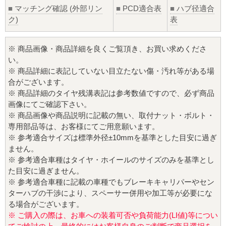
■
マッチング確認 (外部リン
■
PCD適合表
■
ハブ径適合
ク)
表
※ 商品画像・商品詳細を良くご覧頂き、お買い求めくださ
い。
※ 商品詳細に表記していない目立たない傷・汚れ等がある場
合がございます。
※ 商品詳細のタイヤ残溝表記は参考数値ですので、必ず商品
画像にてご確認下さい。
※ 商品画像や商品説明に記載の無い、取付ナット・ボルト・
専用部品等は、お客様にてご用意願います。
※ 参考適合サイズは標準外径±10mmを基準とした目安に過ぎ
ません。
※ 参考適合車種はタイヤ・ホイールのサイズのみを基準とし
た目安に過ぎません。
※ 参考適合車種に記載の車種でもブレーキキャリパーやセン
ターハブの干渉により、スペーサー併用や加工等が必要にな
る場合がございます。
※ ご購入の際は、お車への装着可否や負荷能力(LI値)等につい