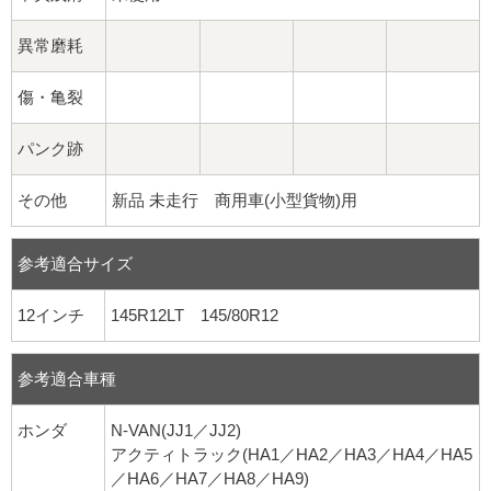
異常磨耗
傷・亀裂
パンク跡
その他
新品 未走行 商用車(小型貨物)用
参考適合サイズ
12インチ
145R12LT 145/80R12
参考適合車種
ホンダ
N-VAN(JJ1／JJ2)
アクティトラック(HA1／HA2／HA3／HA4／HA5
／HA6／HA7／HA8／HA9)