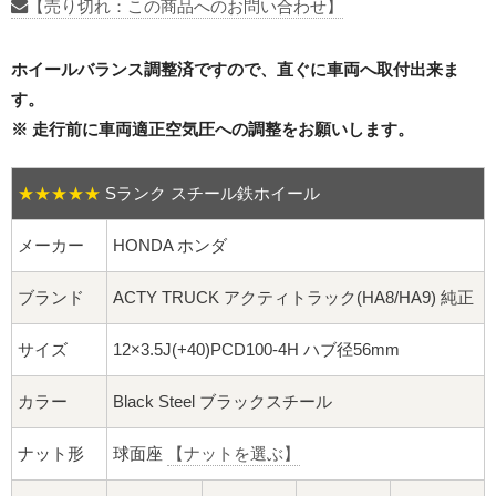
16インチ：夏タイヤホイール
【売り切れ：この商品へのお問い合わせ】
17インチ：夏タイヤホイール
ホイールバランス調整済ですので、直ぐに車両へ取付出来ま
す。
18インチ：夏タイヤホイール
※ 走行前に車両適正空気圧への調整をお願いします。
19インチ：夏タイヤホイール
★★★★★
Sランク スチール鉄ホイール
20インチ：夏タイヤホイール
メーカー
HONDA ホンダ
ホイールナット
ブランド
ACTY TRUCK アクティトラック(HA8/HA9) 純正
平面座ナット
サイズ
12×3.5J(+40)PCD100-4H ハブ径56mm
ロング平面ナット
カラー
Black Steel ブラックスチール
ショート平面ナット
ナット形
球面座
【ナットを選ぶ】