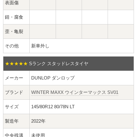
球面座ナット
表面傷
ロング球面ナット
錆・腐食
ショート球面ナット
歪・亀裂
その他
新車外し
貫通ナット
袋ナット
★★★★★
Sランク スタッドレスタイヤ
ロング袋ナット
メーカー
DUNLOP ダンロップ
ショート袋ナット
ブランド
WINTER MAXX ウインターマックス SV01
サイズ
145/80R12 80/78N LT
スチール鉄ホイール
製造年
2022年
持ち込み交換工賃
中央残溝
未使用