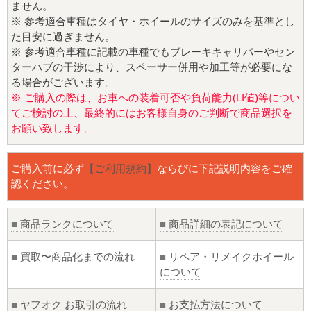
ません。
※ 参考適合車種はタイヤ・ホイールのサイズのみを基準とし
た目安に過ぎません。
※ 参考適合車種に記載の車種でもブレーキキャリパーやセン
ターハブの干渉により、スペーサー併用や加工等が必要にな
る場合がございます。
※ ご購入の際は、お車への装着可否や負荷能力(LI値)等につい
てご検討の上、最終的にはお客様自身のご判断で商品選択を
お願い致します。
ご購入前に必ず
【ご利用規約】
ならびに下記説明内容をご確
認ください。
■
商品ランクについて
■
商品詳細の表記について
■
買取〜商品化までの流れ
■
リペア・リメイクホイール
について
■
ヤフオク お取引の流れ
■
お支払方法について