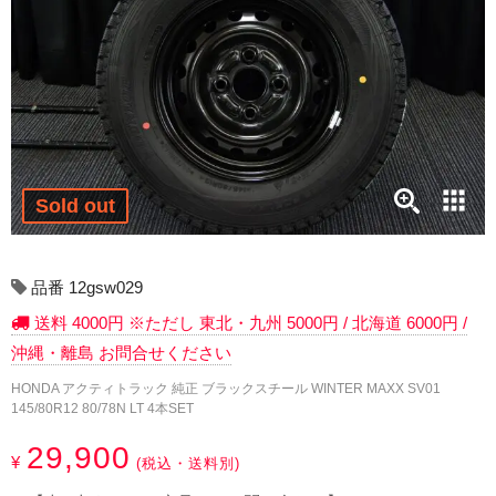
17インチ：冬タイヤホイール
18インチ：冬タイヤホイール
19インチ：冬タイヤホイール
20インチ：冬タイヤホイール
Sold out
夏タイヤホイール
12インチ：夏タイヤホイール
品番 12gsw029
送料 4000円 ※ただし 東北・九州 5000円 / 北海道 6000円 /
13インチ：夏タイヤホイール
沖縄・離島 お問合せください
14インチ：夏タイヤホイール
HONDA アクティトラック 純正 ブラックスチール WINTER MAXX SV01
145/80R12 80/78N LT 4本SET
15インチ：夏タイヤホイール
29,900
¥
(税込・送料別)