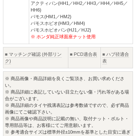
アクティバン(HH1／HH2／HH3／HH4／HH5／
HH6)
バモス(HM1／HM2)
バモスホビオ(HM3／HM4)
バモスホビオバン(HJ1／HJ2)
※ ホンダ純正球面座ナット使用
■
マッチング確認 (外部リン
■
PCD適合表
■
ハブ径適合
ク)
表
※ 商品画像・商品詳細を良くご覧頂き、お買い求めくださ
い。
※ 商品詳細に表記していない目立たない傷・汚れ等がある場
合がございます。
※ 商品詳細のタイヤ残溝表記は参考数値ですので、必ず商品
画像にてご確認下さい。
※ 商品画像や商品説明に記載の無い、取付ナット・ボルト・
専用部品等は、お客様にてご用意願います。
※ 参考適合サイズは標準外径±10mmを基準とした目安に過ぎ