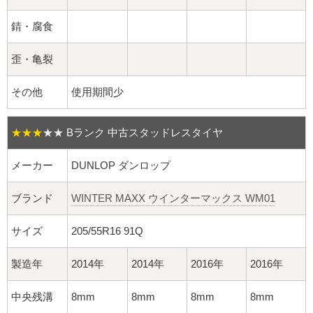
球面座ナット
錆・腐食
ロング球面ナット
歪・亀裂
ショート球面ナット
その他
使用期間少
貫通ナット
★★★
★★
Bランク 中古スタッドレスタイヤ
袋ナット
メーカー
DUNLOP ダンロップ
ロング袋ナット
ブランド
WINTER MAXX ウインターマックス WM01
ショート袋ナット
サイズ
205/55R16 91Q
スチール鉄ホイール
製造年
2014年
2014年
2016年
2016年
持ち込み交換工賃
中央残溝
8mm
8mm
8mm
8mm