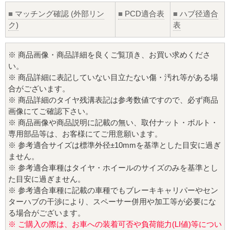
■
マッチング確認 (外部リン
■
PCD適合表
■
ハブ径適合
ク)
表
※ 商品画像・商品詳細を良くご覧頂き、お買い求めくださ
い。
※ 商品詳細に表記していない目立たない傷・汚れ等がある場
合がございます。
※ 商品詳細のタイヤ残溝表記は参考数値ですので、必ず商品
画像にてご確認下さい。
※ 商品画像や商品説明に記載の無い、取付ナット・ボルト・
専用部品等は、お客様にてご用意願います。
※ 参考適合サイズは標準外径±10mmを基準とした目安に過ぎ
ません。
※ 参考適合車種はタイヤ・ホイールのサイズのみを基準とし
た目安に過ぎません。
※ 参考適合車種に記載の車種でもブレーキキャリパーやセン
ターハブの干渉により、スペーサー併用や加工等が必要にな
る場合がございます。
※ ご購入の際は、お車への装着可否や負荷能力(LI値)等につい