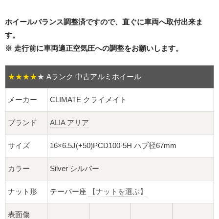
16インチ：夏タイヤホイール
ホイールバランス調整済ですので、直ぐに車両へ取付出来ま
17インチ：夏タイヤホイール
す。
※ 走行前に車両適正空気圧への調整をお願いします。
18インチ：夏タイヤホイール
19インチ：夏タイヤホイール
★★★★
★
Aランク 中古アルミホイール
20インチ：夏タイヤホイール
メーカー
CLIMATE クライメイト
ブランド
ALIA アリア
ホイールナット
サイズ
16×6.5J(+50)PCD100-5H ハブ径67mm
平面座ナット
カラー
Silver シルバー
ロング平面ナット
ナット形
テーパー座
【ナットを選ぶ】
ショート平面ナット
表面傷