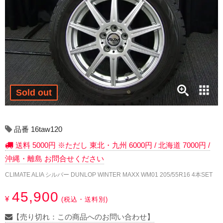
17インチ：冬タイヤホイール
18インチ：冬タイヤホイール
19インチ：冬タイヤホイール
20インチ：冬タイヤホイール
Sold out
夏タイヤホイール
12インチ：夏タイヤホイール
品番 16taw120
送料 5000円 ※ただし 東北・九州 6000円 / 北海道 7000円 /
13インチ：夏タイヤホイール
沖縄・離島 お問合せください
14インチ：夏タイヤホイール
CLIMATE ALIA シルバー DUNLOP WINTER MAXX WM01 205/55R16 4本SET
45,900
¥
15インチ：夏タイヤホイール
(税込・送料別)
【売り切れ：この商品へのお問い合わせ】