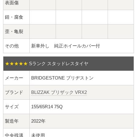
球面座ナット
表面傷
ロング球面ナット
錆・腐食
ショート球面ナット
歪・亀裂
その他
新車外し 純正ホイールカバー付
貫通ナット
袋ナット
★★★★★
Sランク スタッドレスタイヤ
ロング袋ナット
メーカー
BRIDGESTONE ブリヂストン
ショート袋ナット
ブランド
BLIZZAK ブリザック VRX2
サイズ
155/65R14 75Q
スチール鉄ホイール
製造年
2022年
持ち込み交換工賃
中央残溝
未使用