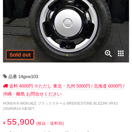
17インチ：冬タイヤホイール
18インチ：冬タイヤホイール
19インチ：冬タイヤホイール
20インチ：冬タイヤホイール
Sold out
夏タイヤホイール
12インチ：夏タイヤホイール
品番 14gsw103
送料 4000円 ※ただし 東北・九州 5000円 / 北海道 6000円 /
13インチ：夏タイヤホイール
沖縄・離島 お問合せください
14インチ：夏タイヤホイール
HONDA N-WGN 純正 ブラックスチール BRIDGESTONE BLIZZAK VRX2
155/65R14 4本SET
15インチ：夏タイヤホイール
55,900
¥
(税込・送料別)