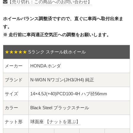
16インチ：夏タイヤホイール
【売り切れ：この商品へのお問い合わせ】
17インチ：夏タイヤホイール
ホイールバランス調整済ですので、直ぐに車両へ取付出来ま
す。
18インチ：夏タイヤホイール
※ 走行前に車両適正空気圧への調整をお願いします。
19インチ：夏タイヤホイール
★★★★★
Sランク スチール鉄ホイール
20インチ：夏タイヤホイール
メーカー
HONDA ホンダ
ホイールナット
ブランド
N-WGN Nワゴン(JH3/JH4) 純正
平面座ナット
サイズ
14×4.5J(+40)PCD100-4H ハブ径56mm
ロング平面ナット
カラー
Black Steel ブラックスチール
ショート平面ナット
ナット形
球面座
【ナットを選ぶ】