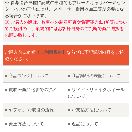
※ 参考適合車種に記載の車種でもブレーキキャリパーやセン
ターハブの干渉により、スペーサー併用や加工等が必要にな
る場合がございます。
※ ご購入の際は、お車への装着可否や負荷能力(LI値)等につい
てご検討の上、最終的にはお客様自身のご判断で商品選択を
お願い致します。
ご購入前に必ず
【ご利用規約】
ならびに下記説明内容をご確
認ください。
■
商品ランクについて
■
商品詳細の表記について
■
買取〜商品化までの流れ
■
リペア・リメイクホイール
について
■
ヤフオク お取引の流れ
■
お支払方法について
■
発送方法について
■
返品について