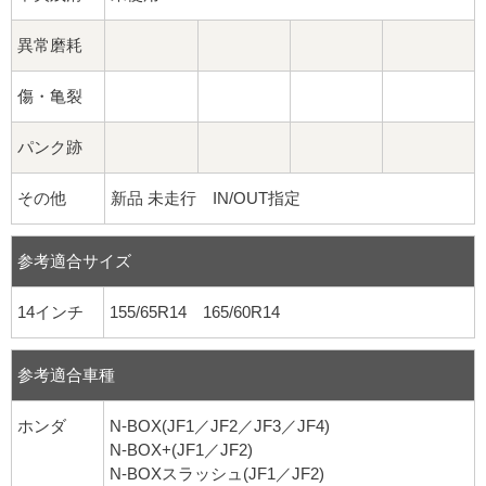
異常磨耗
傷・亀裂
パンク跡
その他
新品 未走行 IN/OUT指定
参考適合サイズ
14インチ
155/65R14 165/60R14
参考適合車種
ホンダ
N-BOX(JF1／JF2／JF3／JF4)
N-BOX+(JF1／JF2)
N-BOXスラッシュ(JF1／JF2)