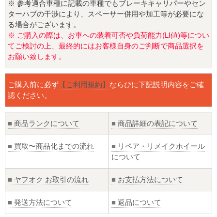
※ 参考適合車種に記載の車種でもブレーキキャリパーやセン
ターハブの干渉により、スペーサー併用や加工等が必要にな
る場合がございます。
※ ご購入の際は、お車への装着可否や負荷能力(LI値)等につい
てご検討の上、最終的にはお客様自身のご判断で商品選択を
お願い致します。
ご購入前に必ず
【ご利用規約】
ならびに下記説明内容をご確
認ください。
■
商品ランクについて
■
商品詳細の表記について
■
買取〜商品化までの流れ
■
リペア・リメイクホイール
について
■
ヤフオク お取引の流れ
■
お支払方法について
■
発送方法について
■
返品について