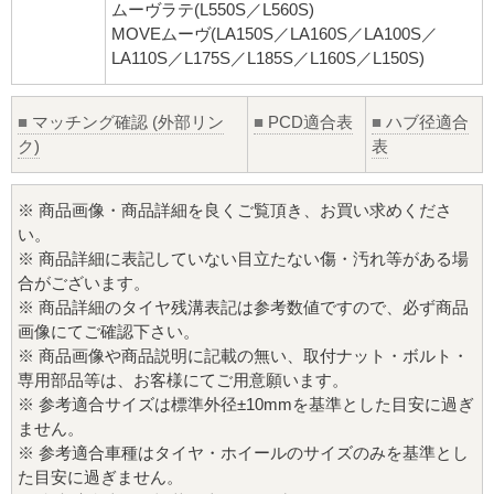
ムーヴラテ(L550S／L560S)
MOVEムーヴ(LA150S／LA160S／LA100S／
LA110S／L175S／L185S／L160S／L150S)
■
マッチング確認 (外部リン
■
PCD適合表
■
ハブ径適合
ク)
表
※ 商品画像・商品詳細を良くご覧頂き、お買い求めくださ
い。
※ 商品詳細に表記していない目立たない傷・汚れ等がある場
合がございます。
※ 商品詳細のタイヤ残溝表記は参考数値ですので、必ず商品
画像にてご確認下さい。
※ 商品画像や商品説明に記載の無い、取付ナット・ボルト・
専用部品等は、お客様にてご用意願います。
※ 参考適合サイズは標準外径±10mmを基準とした目安に過ぎ
ません。
※ 参考適合車種はタイヤ・ホイールのサイズのみを基準とし
た目安に過ぎません。