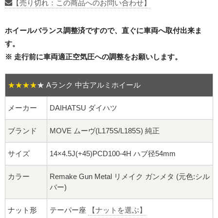
16インチ：夏タイヤホイール
【売り切れ：この商品へのお問い合わせ】
17インチ：夏タイヤホイール
ホイールバランス調整済ですので、直ぐに車両へ取付出来ま
す。
18インチ：夏タイヤホイール
※ 走行前に車両適正空気圧への調整をお願いします。
19インチ：夏タイヤホイール
★★★★
★
Aランク 中古アルミホイール
20インチ：夏タイヤホイール
メーカー
DAIHATSU ダイハツ
ホイールナット
ブランド
MOVE ムーヴ(L175S/L185S) 純正
平面座ナット
サイズ
14×4.5J(+45)PCD100-4H ハブ径54mm
ロング平面ナット
カラー
Remake Gun Metal リメイク ガンメタ (元色:シル
バー)
ショート平面ナット
ナット形
テーパー座
【ナットを選ぶ】