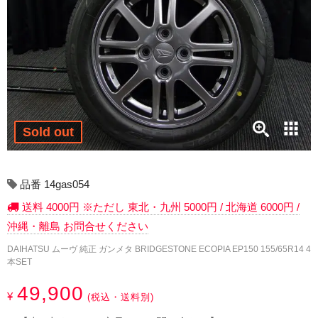
17インチ：冬タイヤホイール
18インチ：冬タイヤホイール
19インチ：冬タイヤホイール
20インチ：冬タイヤホイール
Sold out
夏タイヤホイール
12インチ：夏タイヤホイール
品番 14gas054
送料 4000円 ※ただし 東北・九州 5000円 / 北海道 6000円 /
13インチ：夏タイヤホイール
沖縄・離島 お問合せください
14インチ：夏タイヤホイール
DAIHATSU ムーヴ 純正 ガンメタ BRIDGESTONE ECOPIA EP150 155/65R14 4
本SET
15インチ：夏タイヤホイール
49,900
¥
(税込・送料別)