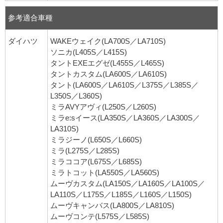
参考適合車種
ダイハツ
WAKEウェイク(LA700S／LA710S)
ソニカ(L405S／L415S)
タントEXEエグゼ(L455S／L465S)
タントカスタム(LA600S／LA610S)
タント(LA600S／LA610S／L375S／L385S／
L350S／L360S)
ミラAVYアヴィ(L250S／L260S)
ミラe:sイース(LA350S／LA360S／LA300S／
LA310S)
ミラジーノ(L650S／L660S)
ミラ(L275S／L285S)
ミラココア(L675S／L685S)
ミラトコット(LA550S／LA560S)
ムーヴカスタム(LA150S／LA160S／LA100S／
LA110S／L175S／L185S／L160S／L150S)
ムーヴキャンバス(LA800S／LA810S)
ムーヴコンテ(L575S／L585S)