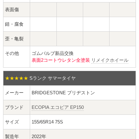
球面座ナット
表面傷
ロング球面ナット
錆・腐食
ショート球面ナット
歪・亀裂
貫通ナット
その他
ゴムバルブ新品交換
表面2コートウレタン全塗装
リメイクホイール
袋ナット
ロング袋ナット
★★★★★
Sランク サマータイヤ
メーカー
BRIDGESTONE ブリヂストン
ショート袋ナット
ブランド
ECOPIA エコピア EP150
スチール鉄ホイール
サイズ
155/65R14 75S
持ち込み交換工賃
製造年
2022年