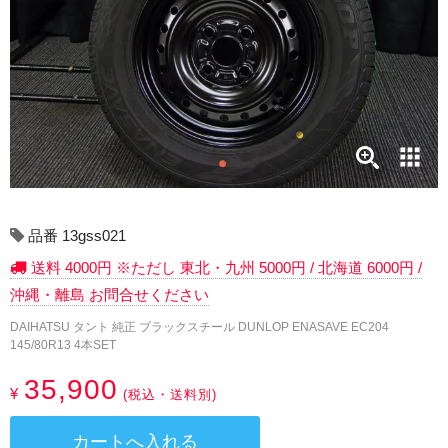
17インチ：冬タイヤホイール
18インチ：冬タイヤホイール
19インチ：冬タイヤホイール
20インチ：冬タイヤホイール
夏タイヤホイール
品番 13gss021
12インチ：夏タイヤホイール
送料 4000円 ※ただし 東北・九州 5000円 / 北海道 6000円 /
沖縄・離島 お問合せください
13インチ：夏タイヤホイール
DAIHATSU タント 純正 ブラックスチール DUNLOP ENASAVE EC204
145/80R13 4本SET
14インチ：夏タイヤホイール
35,900
¥
(税込・送料別)
15インチ：夏タイヤホイール