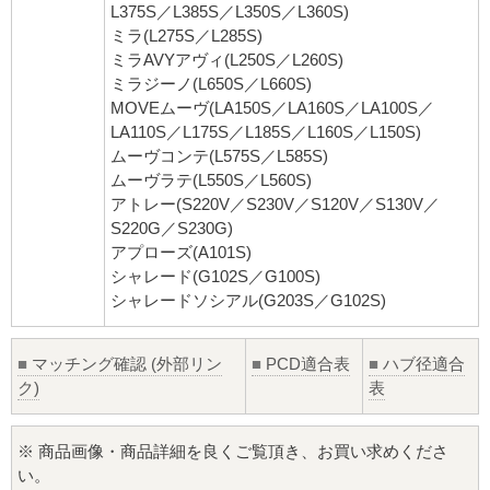
L375S／L385S／L350S／L360S)
ミラ(L275S／L285S)
ミラAVYアヴィ(L250S／L260S)
ミラジーノ(L650S／L660S)
MOVEムーヴ(LA150S／LA160S／LA100S／
LA110S／L175S／L185S／L160S／L150S)
ムーヴコンテ(L575S／L585S)
ムーヴラテ(L550S／L560S)
アトレー(S220V／S230V／S120V／S130V／
S220G／S230G)
アプローズ(A101S)
シャレード(G102S／G100S)
シャレードソシアル(G203S／G102S)
■
マッチング確認 (外部リン
■
PCD適合表
■
ハブ径適合
ク)
表
※ 商品画像・商品詳細を良くご覧頂き、お買い求めくださ
い。