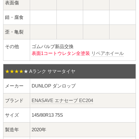
球面座ナット
表面傷
ロング球面ナット
錆・腐食
ショート球面ナット
歪・亀裂
その他
ゴムバルブ新品交換
貫通ナット
表面1コートウレタン全塗装
リペアホイール
袋ナット
★★★★
★
Aランク サマータイヤ
ロング袋ナット
メーカー
DUNLOP ダンロップ
ショート袋ナット
ブランド
ENASAVE エナセーブ EC204
スチール鉄ホイール
サイズ
145/80R13 75S
持ち込み交換工賃
製造年
2020年