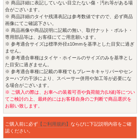
※ 商品詳細に表記していない目立たない傷・汚れ等がある場
合がございます。
※ 商品詳細のタイヤ残溝表記は参考数値ですので、必ず商品
画像にてご確認下さい。
※ 商品画像や商品説明に記載の無い、取付ナット・ボルト・
専用部品等は、お客様にてご用意願います。
※ 参考適合サイズは標準外径±10mmを基準とした目安に過ぎ
ません。
※ 参考適合車種はタイヤ・ホイールのサイズのみを基準とし
た目安に過ぎません。
※ 参考適合車種に記載の車種でもブレーキキャリパーやセン
ターハブの干渉により、スペーサー併用や加工等が必要にな
る場合がございます。
※ ご購入の際は、お車への装着可否や負荷能力(LI値)等につい
てご検討の上、最終的にはお客様自身のご判断で商品選択を
お願い致します。
ご購入前に必ず
【ご利用規約】
ならびに下記説明内容をご確
認ください。