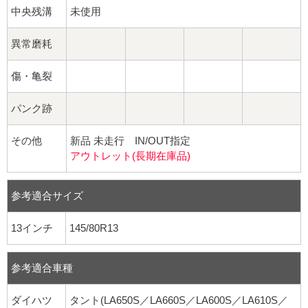
中央残溝
未使用
異常磨耗
傷・亀裂
パンク跡
その他
新品 未走行 IN/OUT指定
アウトレット(長期在庫品)
参考適合サイズ
13インチ
145/80R13
参考適合車種
ダイハツ
タント(LA650S／LA660S／LA600S／LA610S／