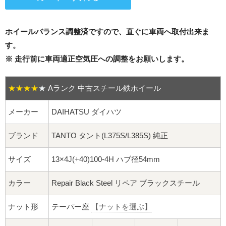
16インチ：夏タイヤホイール
17インチ：夏タイヤホイール
ホイールバランス調整済ですので、直ぐに車両へ取付出来ま
す。
18インチ：夏タイヤホイール
※ 走行前に車両適正空気圧への調整をお願いします。
19インチ：夏タイヤホイール
★★★★
★
Aランク 中古スチール鉄ホイール
20インチ：夏タイヤホイール
メーカー
DAIHATSU ダイハツ
ホイールナット
ブランド
TANTO タント(L375S/L385S) 純正
平面座ナット
サイズ
13×4J(+40)100-4H ハブ径54mm
ロング平面ナット
カラー
Repair Black Steel リペア ブラックスチール
ショート平面ナット
ナット形
テーパー座
【ナットを選ぶ】