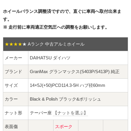
16インチ：夏タイヤホイール
ホイールバランス調整済ですので、直ぐに車両へ取付出来ま
17インチ：夏タイヤホイール
す。
※ 走行前に車両適正空気圧への調整をお願いします。
18インチ：夏タイヤホイール
★★★★
★
Aランク 中古アルミホイール
19インチ：夏タイヤホイール
メーカー
DAIHATSU ダイハツ
20インチ：夏タイヤホイール
ブランド
GranMax グランマックス(S403P/S413P) 純正
ホイールナット
サイズ
14×5J(+50)PCD114.3-5H ハブ径60mm
平面座ナット
カラー
Black & Polish ブラック&ポリッシュ
ロング平面ナット
ナット形
テーパー座
【ナットを選ぶ】
ショート平面ナット
表面傷
スポーク