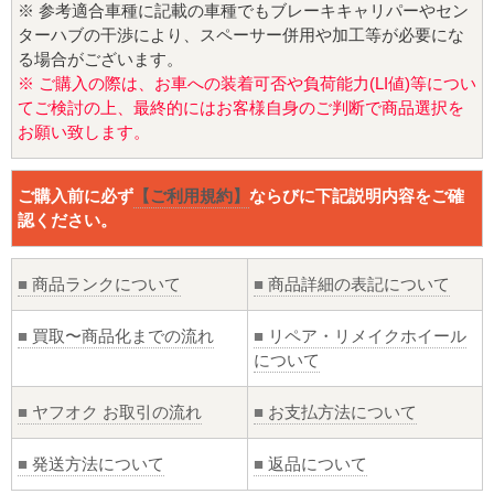
※ 参考適合車種に記載の車種でもブレーキキャリパーやセン
ターハブの干渉により、スペーサー併用や加工等が必要にな
る場合がございます。
※ ご購入の際は、お車への装着可否や負荷能力(LI値)等につい
てご検討の上、最終的にはお客様自身のご判断で商品選択を
お願い致します。
ご購入前に必ず
【ご利用規約】
ならびに下記説明内容をご確
認ください。
■
商品ランクについて
■
商品詳細の表記について
■
買取〜商品化までの流れ
■
リペア・リメイクホイール
について
■
ヤフオク お取引の流れ
■
お支払方法について
■
発送方法について
■
返品について