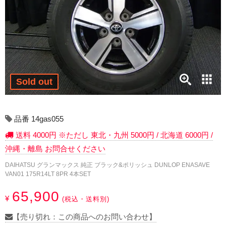
17インチ：冬タイヤホイール
18インチ：冬タイヤホイール
19インチ：冬タイヤホイール
20インチ：冬タイヤホイール
Sold out
夏タイヤホイール
品番 14gas055
12インチ：夏タイヤホイール
送料 4000円 ※ただし 東北・九州 5000円 / 北海道 6000円 /
沖縄・離島 お問合せください
13インチ：夏タイヤホイール
DAIHATSU グランマックス 純正 ブラック&ポリッシュ DUNLOP ENASAVE
VAN01 175R14LT 8PR 4本SET
14インチ：夏タイヤホイール
65,900
¥
(税込・送料別)
15インチ：夏タイヤホイール
【売り切れ：この商品へのお問い合わせ】