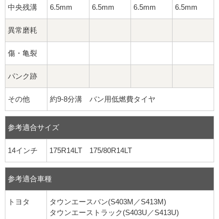
中央残溝
6.5mm
6.5mm
6.5mm
6.5mm
異常磨耗
傷・亀裂
パンク跡
その他
約9-8分溝 バン用低燃費タイヤ
参考適合サイズ
14インチ
175R14LT 175/80R14LT
参考適合車種
トヨタ
タウンエースバン(S403M／S413M)
タウンエーストラック(S403U／S413U)