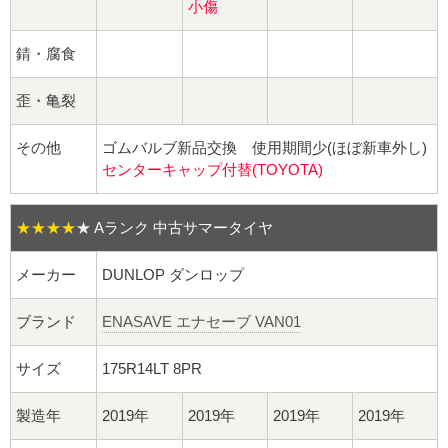
球面座ナット
小傷
ロング球面ナット
錆・腐食
歪・亀裂
ショート球面ナット
その他
ゴムバルブ新品交換 使用期間少(ほぼ新車外し)
貫通ナット
センターキャップ付替(TOYOTA)
袋ナット
★★★★
★
Aランク 中古サマータイヤ
ロング袋ナット
メーカー
DUNLOP ダンロップ
ショート袋ナット
ブランド
ENASAVE エナセーブ VAN01
スチール鉄ホイール
サイズ
175R14LT 8PR
持ち込み交換工賃
製造年
2019年
2019年
2019年
2019年