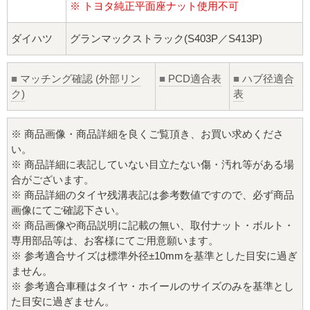
※ トヨタ純正平面座ナット使用不可
ダイハツ
グランマックストラック(S403P／S413P)
■
マッチング確認 (外部リン
■
PCD適合表
■
ハブ径適合
ク)
表
※ 商品画像・商品詳細を良くご覧頂き、お買い求めくださ
い。
※ 商品詳細に表記していない目立たない傷・汚れ等がある場
合がございます。
※ 商品詳細のタイヤ残溝表記は参考数値ですので、必ず商品
画像にてご確認下さい。
※ 商品画像や商品説明に記載の無い、取付ナット・ボルト・
専用部品等は、お客様にてご用意願います。
※ 参考適合サイズは標準外径±10mmを基準とした目安に過ぎ
ません。
※ 参考適合車種はタイヤ・ホイールのサイズのみを基準とし
た目安に過ぎません。