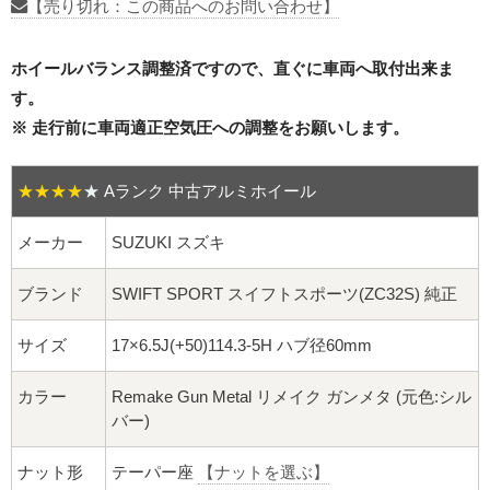
16インチ：夏タイヤホイール
【売り切れ：この商品へのお問い合わせ】
17インチ：夏タイヤホイール
ホイールバランス調整済ですので、直ぐに車両へ取付出来ま
す。
18インチ：夏タイヤホイール
※ 走行前に車両適正空気圧への調整をお願いします。
19インチ：夏タイヤホイール
★★★★
★
Aランク 中古アルミホイール
20インチ：夏タイヤホイール
メーカー
SUZUKI スズキ
ホイールナット
ブランド
SWIFT SPORT スイフトスポーツ(ZC32S) 純正
平面座ナット
サイズ
17×6.5J(+50)114.3-5H ハブ径60mm
ロング平面ナット
カラー
Remake Gun Metal リメイク ガンメタ (元色:シル
バー)
ショート平面ナット
ナット形
テーパー座
【ナットを選ぶ】