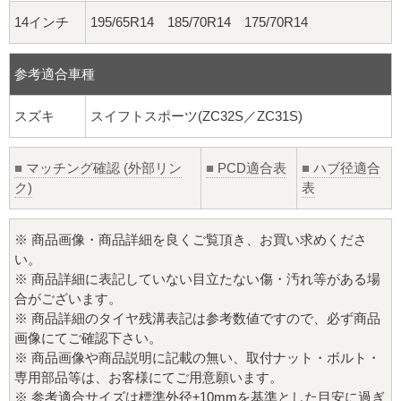
14インチ
195/65R14 185/70R14 175/70R14
参考適合車種
スズキ
スイフトスポーツ(ZC32S／ZC31S)
■
マッチング確認 (外部リン
■
PCD適合表
■
ハブ径適合
ク)
表
※ 商品画像・商品詳細を良くご覧頂き、お買い求めくださ
い。
※ 商品詳細に表記していない目立たない傷・汚れ等がある場
合がございます。
※ 商品詳細のタイヤ残溝表記は参考数値ですので、必ず商品
画像にてご確認下さい。
※ 商品画像や商品説明に記載の無い、取付ナット・ボルト・
専用部品等は、お客様にてご用意願います。
※ 参考適合サイズは標準外径±10mmを基準とした目安に過ぎ