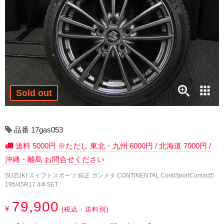
17インチ：冬タイヤホイール
18インチ：冬タイヤホイール
19インチ：冬タイヤホイール
20インチ：冬タイヤホイール
Sold out
夏タイヤホイール
12インチ：夏タイヤホイール
品番 17gas053
送料 5000円 ※ただし 東北・九州 6000円 / 北海道 7000円 /
13インチ：夏タイヤホイール
沖縄・離島 お問合せください
14インチ：夏タイヤホイール
SUZUKI スイフトスポーツ 純正 ガンメタ CONTINENTAL ContiSportContact5
195/45R17 4本SET
15インチ：夏タイヤホイール
79,900
¥
(税込・送料別)