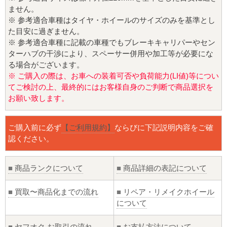
ません。
※ 参考適合車種はタイヤ・ホイールのサイズのみを基準とし
た目安に過ぎません。
※ 参考適合車種に記載の車種でもブレーキキャリパーやセン
ターハブの干渉により、スペーサー併用や加工等が必要にな
る場合がございます。
※ ご購入の際は、お車への装着可否や負荷能力(LI値)等につい
てご検討の上、最終的にはお客様自身のご判断で商品選択を
お願い致します。
ご購入前に必ず
【ご利用規約】
ならびに下記説明内容をご確
認ください。
■
商品ランクについて
■
商品詳細の表記について
■
買取〜商品化までの流れ
■
リペア・リメイクホイール
について
■
ヤフオク お取引の流れ
■
お支払方法について