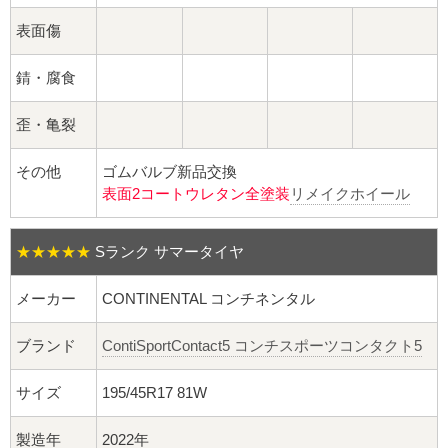
球面座ナット
表面傷
ロング球面ナット
錆・腐食
ショート球面ナット
歪・亀裂
貫通ナット
その他
ゴムバルブ新品交換
表面2コートウレタン全塗装
リメイクホイール
袋ナット
ロング袋ナット
★★★★★
Sランク サマータイヤ
メーカー
CONTINENTAL コンチネンタル
ショート袋ナット
ブランド
ContiSportContact5 コンチスポーツコンタクト5
スチール鉄ホイール
サイズ
195/45R17 81W
持ち込み交換工賃
製造年
2022年