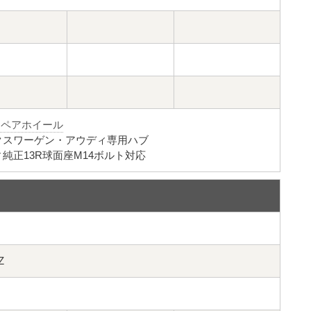
リペアホイール
クスワーゲン・アウディ専用ハブ
純正13R球面座M14ボルト対応
Z