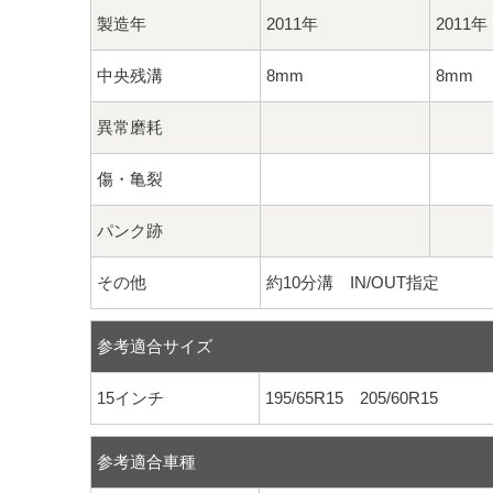
製造年
2011年
2011年
中央残溝
8mm
8mm
異常磨耗
傷・亀裂
パンク跡
その他
約10分溝 IN/OUT指定
参考適合サイズ
15インチ
195/65R15 205/60R15
参考適合車種