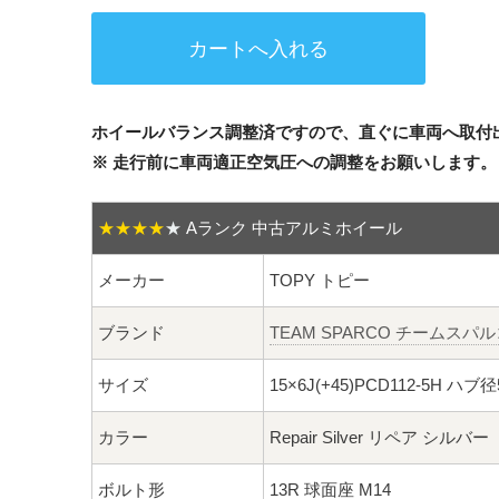
ホイールバランス調整済ですので、直ぐに車両へ取付
※ 走行前に車両適正空気圧への調整をお願いします。
★★★★
★
Aランク 中古アルミホイール
メーカー
TOPY トピー
ブランド
TEAM SPARCO チームスパル
サイズ
15×6J(+45)PCD112-5H ハブ
カラー
Repair Silver リペア シルバー
ボルト形
13R 球面座 M14