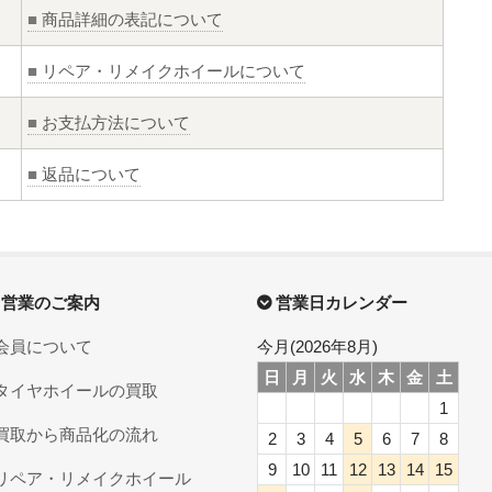
■
商品詳細の表記について
■
リペア・リメイクホイールについて
■
お支払方法について
■
返品について
営業のご案内
営業日カレンダー
会員について
今月(2026年8月)
日
月
火
水
木
金
土
タイヤホイールの買取
1
買取から商品化の流れ
2
3
4
5
6
7
8
9
10
11
12
13
14
15
リペア・リメイクホイール