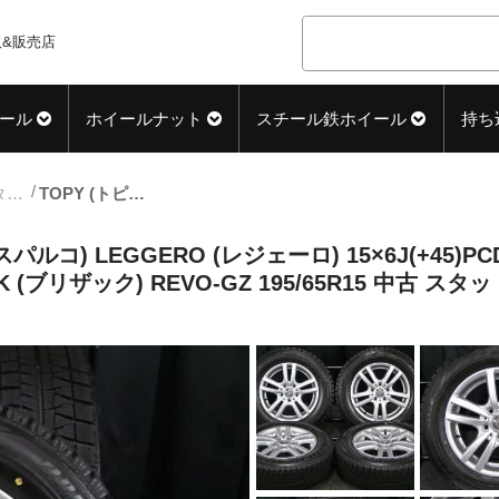
&販売店
ール
ホイールナット
スチール鉄ホイール
持ち
15inch_スタッドレス中古タイヤホイール
TOPY (トピー) TEAM SPARCO (チームスパルコ) LEGGERO (レジェーロ) 15×6J(+45)PCD112-5H リペア シルバー BRIDGESTONE (ブリヂストン) BLIZZAK (ブリザック) REVO-GZ 195/65R15 中古 スタッドレス タイヤホイール 4本 [15taw166]
スパルコ) LEGGERO (レジェーロ) 15×6J(+45)P
K (ブリザック) REVO-GZ 195/65R15 中古 スタ