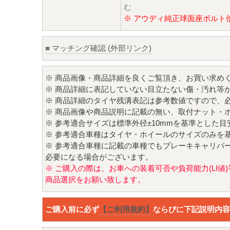
む
※ アウディ純正球面座ボルト
■
マッチング確認 (外部リンク)
※ 商品画像・商品詳細を良くご覧頂き、お買い求め
※ 商品詳細に表記していない目立たない傷・汚れ等
※ 商品詳細のタイヤ残溝表記は参考数値ですので、
※ 商品画像や商品説明に記載の無い、取付ナット・
※ 参考適合サイズは標準外径±10mmを基準とした
※ 参考適合車種はタイヤ・ホイールのサイズのみを
※ 参考適合車種に記載の車種でもブレーキキャリパ
必要になる場合がございます。
※ ご購入の際は、お車への装着可否や負荷能力(LI
商品選択をお願い致します。
ご購入前に必ず
【ご利用規約】
ならびに下記説明内容