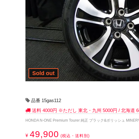
Sold out
品番 15gas112
送料 4000円 ※ただし 東北・九州 5000円 / 北海道
HONDA N-ONE Premium Tourer 純正 ブラック&ポリッシュ MINERVA 
49,900
¥
(税込・送料別)