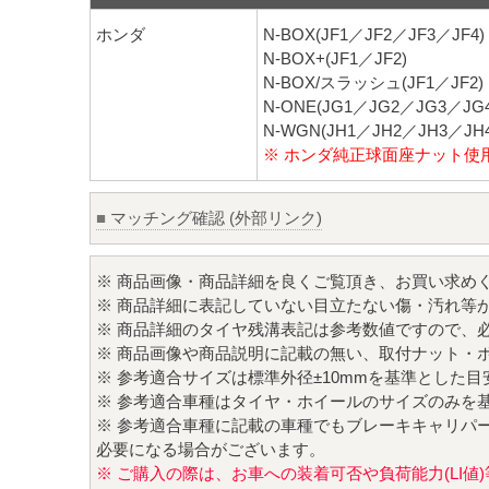
ホンダ
N-BOX(JF1／JF2／JF3／JF4)
N-BOX+(JF1／JF2)
N-BOX/スラッシュ(JF1／JF2)
N-ONE(JG1／JG2／JG3／JG4
N-WGN(JH1／JH2／JH3／JH4
※ ホンダ純正球面座ナット使
■
マッチング確認 (外部リンク)
※ 商品画像・商品詳細を良くご覧頂き、お買い求め
※ 商品詳細に表記していない目立たない傷・汚れ等
※ 商品詳細のタイヤ残溝表記は参考数値ですので、
※ 商品画像や商品説明に記載の無い、取付ナット・
※ 参考適合サイズは標準外径±10mmを基準とした
※ 参考適合車種はタイヤ・ホイールのサイズのみを
※ 参考適合車種に記載の車種でもブレーキキャリパ
必要になる場合がございます。
※ ご購入の際は、お車への装着可否や負荷能力(LI