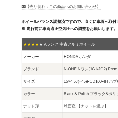
【売り切れ：この商品へのお問い合わせ】
ホイールバランス調整済ですので、直ぐに車両へ取付
※ 走行前に車両適正空気圧への調整をお願いします。
★★★★
★
Aランク 中古アルミホイール
メーカー
HONDA ホンダ
ブランド
N-ONE Nワン(JG1/JG2) Pr
サイズ
15×4.5J(+45)PCD100-4H ハ
カラー
Black & Polish ブラック&ポ
ナット形
球面座
【ナットを選ぶ】