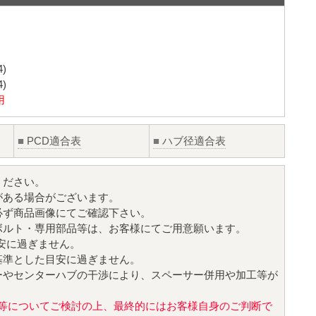
)
)
用
■
PCD適合表
■
ハブ径適合表
ください。
がある場合がございます。
必ず商品画像にてご確認下さい。
ボルト・専用部品等は、お客様にてご用意願います。
目安に過ぎません。
基準とした目安に過ぎません。
ーやセンターハブの干渉により、スペーサー併用や加工等が
値)等についてご検討の上、最終的にはお客様自身のご判断で