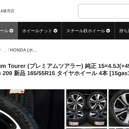
&販売店
ール
ホイールナット
スチール鉄ホイール
持ち
15inch_サマー中古タイヤホイール
HONDA (ホンダ) N-ONE (Nワン) Premium Tourer (プレミアムツアラー) 純正 15×4.5J(+45)PCD100-4H ブラック&ポリッシュ MINERVA (ミネルバ) RADIAL (ラジアル) 209 新品 165/55R15 タイヤホイール 4本 [15gas112]
mium Tourer (プレミアムツアラー) 純正 15×4.5J
 209 新品 165/55R15 タイヤホイール 4本 [15gas1