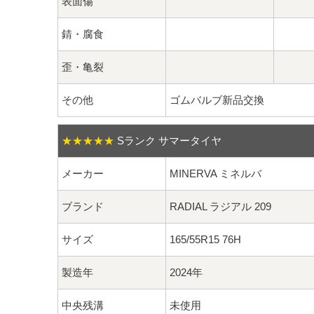
表面傷
錆・腐食
歪・亀裂
その他
ゴムバルブ新品交換
★★★★★
Sランク サマータイヤ
メーカー
MINERVA ミネルバ
ブランド
RADIAL ラジアル 209
サイズ
165/55R15 76H
製造年
2024年
中央残溝
未使用