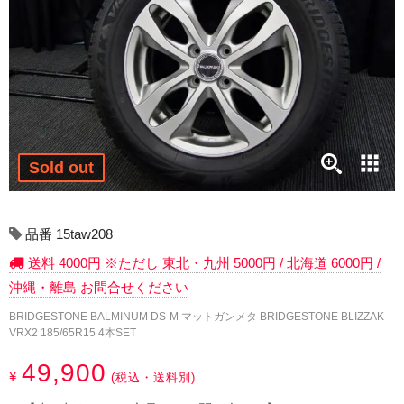
17インチ：冬タイヤホイール
18インチ：冬タイヤホイール
19インチ：冬タイヤホイール
20インチ：冬タイヤホイール
Sold out
夏タイヤホイール
12インチ：夏タイヤホイール
品番 15taw208
送料 4000円 ※ただし 東北・九州 5000円 / 北海道 6000円 /
13インチ：夏タイヤホイール
沖縄・離島 お問合せください
14インチ：夏タイヤホイール
BRIDGESTONE BALMINUM DS-M マットガンメタ BRIDGESTONE BLIZZAK
VRX2 185/65R15 4本SET
15インチ：夏タイヤホイール
49,900
¥
(税込・送料別)