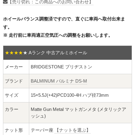
16インチ：夏タイヤホイール
【売り切れ：この商品へのお問い合わせ】
17インチ：夏タイヤホイール
ホイールバランス調整済ですので、直ぐに車両へ取付出来ま
す。
18インチ：夏タイヤホイール
※ 走行前に車両適正空気圧への調整をお願いします。
19インチ：夏タイヤホイール
★★★★
★
Aランク 中古アルミホイール
20インチ：夏タイヤホイール
メーカー
BRIDGESTONE ブリヂストン
ホイールナット
ブランド
BALMINUM バルミナ DS-M
平面座ナット
サイズ
15×5.5J(+42)PCD100-4H ハブ径73mm
ロング平面ナット
カラー
Matte Gun Metal マットガンメタ (メタリックア
ッシュ)
ショート平面ナット
ナット形
テーパー座
【ナットを選ぶ】