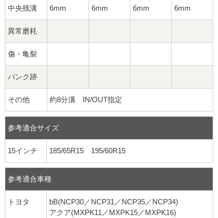
中央残溝
6mm
6mm
6mm
6mm
異常磨耗
傷・亀裂
パンク跡
その他
約8分溝 IN/OUT指定
参考適合サイズ
15インチ
185/65R15 195/60R15
参考適合車種
トヨタ
bB(NCP30／NCP31／NCP35／NCP34)
アクア(MXPK11／MXPK15／MXPK16)