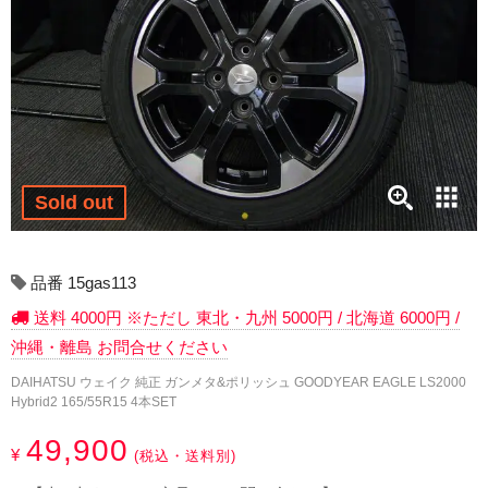
17インチ：冬タイヤホイール
18インチ：冬タイヤホイール
19インチ：冬タイヤホイール
20インチ：冬タイヤホイール
Sold out
夏タイヤホイール
12インチ：夏タイヤホイール
品番 15gas113
送料 4000円 ※ただし 東北・九州 5000円 / 北海道 6000円 /
13インチ：夏タイヤホイール
沖縄・離島 お問合せください
14インチ：夏タイヤホイール
DAIHATSU ウェイク 純正 ガンメタ&ポリッシュ GOODYEAR EAGLE LS2000
Hybrid2 165/55R15 4本SET
15インチ：夏タイヤホイール
49,900
¥
(税込・送料別)