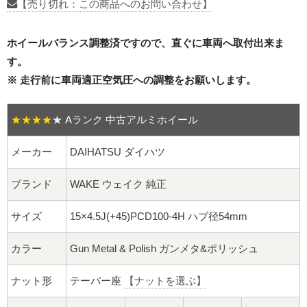
16インチ：夏タイヤホイール
【売り切れ：この商品へのお問い合わせ】
17インチ：夏タイヤホイール
ホイールバランス調整済ですので、直ぐに車両へ取付出来ま
す。
18インチ：夏タイヤホイール
※ 走行前に車両適正空気圧への調整をお願いします。
19インチ：夏タイヤホイール
★★★★
★
Aランク 中古アルミホイール
20インチ：夏タイヤホイール
メーカー
DAIHATSU ダイハツ
ホイールナット
ブランド
WAKE ウェイク 純正
平面座ナット
サイズ
15×4.5J(+45)PCD100-4H ハブ径54mm
ロング平面ナット
カラー
Gun Metal & Polish ガンメタ&ポリッシュ
ショート平面ナット
ナット形
テーパー座
【ナットを選ぶ】