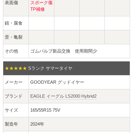
球面座ナット
表面傷
スポーク傷
TP補修
ロング球面ナット
錆・腐食
ショート球面ナット
歪・亀裂
貫通ナット
その他
ゴムバルブ新品交換 使用期間少
袋ナット
★★★★★
Sランク サマータイヤ
ロング袋ナット
メーカー
GOODYEAR グッドイヤー
ショート袋ナット
ブランド
EAGLE イーグル LS2000 Hybrid2
スチール鉄ホイール
サイズ
165/55R15 75V
持ち込み交換工賃
製造年
2024年