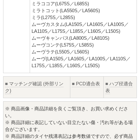
ミラココア(L675S／L685S)
ミラトコット(LA550S／LA560S)
ミラ(L275S／L285S)
ムーヴカスタム(LA150S／LA160S／LA100S／
LA110S／L175S／L185S／L160S／L150S)
ムーヴキャンバス(LA800S／LA810S)
ムーヴコンテ(L575S／L585S)
ムーヴラテ(L550S／L560S)
ムーヴ(LA150S／LA160S／LA100S／LA110S／
L175S／L185S／L160S／L150S)
■
マッチング確認 (外部リン
■
PCD適合表
■
ハブ径適合
ク)
表
※ 商品画像・商品詳細を良くご覧頂き、お買い求めくださ
い。
※ 商品詳細に表記していない目立たない傷・汚れ等がある場
合がございます。
※ 商品詳細のタイヤ残溝表記は参考数値ですので、必ず商品