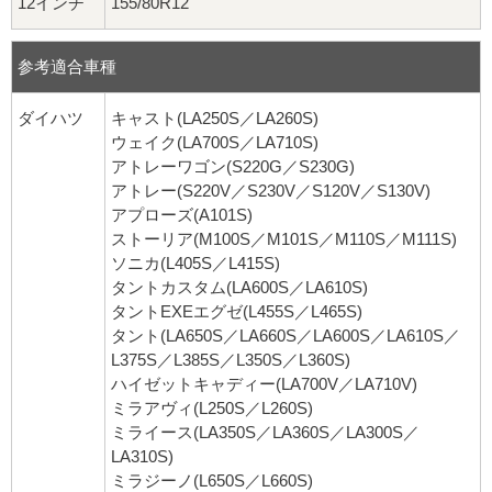
12インチ
155/80R12
参考適合車種
ダイハツ
キャスト(LA250S／LA260S)
ウェイク(LA700S／LA710S)
アトレーワゴン(S220G／S230G)
アトレー(S220V／S230V／S120V／S130V)
アプローズ(A101S)
ストーリア(M100S／M101S／M110S／M111S)
ソニカ(L405S／L415S)
タントカスタム(LA600S／LA610S)
タントEXEエグゼ(L455S／L465S)
タント(LA650S／LA660S／LA600S／LA610S／
L375S／L385S／L350S／L360S)
ハイゼットキャディー(LA700V／LA710V)
ミラアヴィ(L250S／L260S)
ミライース(LA350S／LA360S／LA300S／
LA310S)
ミラジーノ(L650S／L660S)