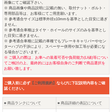
画像にてご確認下さい。
※ 商品画像や商品説明に記載の無い、取付ナット・ボルト・
専用部品等は、お客様にてご用意願います。
※ 参考適合サイズは標準外径±10mmを基準とした目安に過ぎ
ません。
※ 参考適合車種はタイヤ・ホイールのサイズのみを基準とし
た目安に過ぎません。
※ 参考適合車種に記載の車種でもブレーキキャリパーやセン
ターハブの干渉により、スペーサー併用や加工等が必要にな
る場合がございます。
※ ご購入の際は、お車への装着可否や負荷能力(LI値)等につい
てご検討の上、最終的にはお客様自身のご判断で商品選択を
お願い致します。
ご購入前に必ず
【ご利用規約】
ならびに下記説明内容をご確
認ください。
■
商品ランクについて
■
商品詳細の表記について