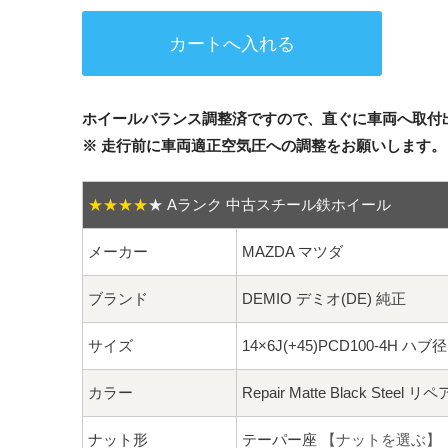
ホイールバランス調整済ですので、直ぐに車両へ取付
※ 走行前に車両適正空気圧への調整をお願いします。
★★★★
★
Aランク 中古スチール鉄ホイール
メーカー
MAZDA マツダ
ブランド
DEMIO デミオ(DE) 純正
サイズ
14×6J(+45)PCD100-4H ハブ
カラー
Repair Matte Black St
ナット形
テーパー座
【ナットを選ぶ】