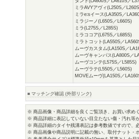
タント(LA600S／LA610S／L37
ミラAVYアヴィ(L250S／L260S
ミラe:sイース(LA350S／LA360
ミラジーノ(L650S／L660S)
ミラ(L275S／L285S)
ミラココア(L675S／L685S)
ミラトコット(LA550S／LA560
ムーヴカスタム(LA150S／LA160
ムーヴキャンバス(LA800S／LA8
ムーヴコンテ(L575S／L585S)
ムーヴラテ(L550S／L560S)
MOVEムーヴ(LA150S／LA160S
■
マッチング確認 (外部リンク)
※ 商品画像・商品詳細を良くご覧頂き、お買い求め
※ 商品詳細に表記していない目立たない傷・汚れ等
※ 商品詳細のタイヤ残溝表記は参考数値ですので、
※ 商品画像や商品説明に記載の無い、取付ナット・
※ 参考適合サイズは標準外径±10mmを基準とした