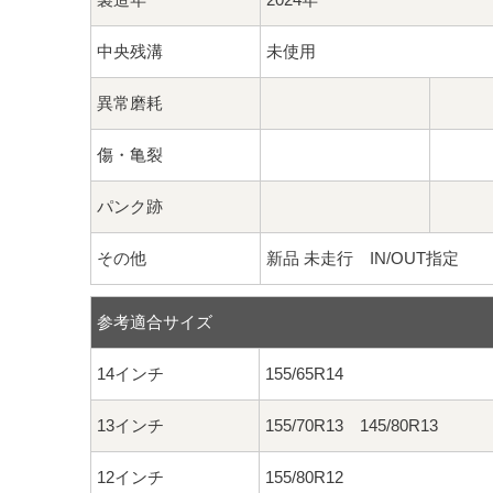
中央残溝
未使用
異常磨耗
傷・亀裂
パンク跡
その他
新品 未走行 IN/OUT指定
参考適合サイズ
14インチ
155/65R14
13インチ
155/70R13 145/80R13
12インチ
155/80R12