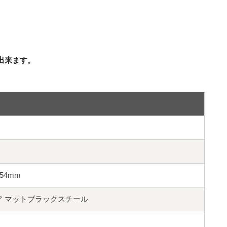
出来ます。
径54mm
eel リペア マットブラックスチール