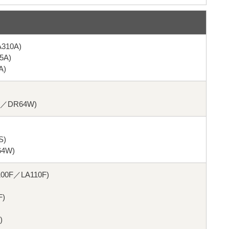
10A)
5A)
A)
／DR64W)
S)
4W)
00F／LA110F)
)
)