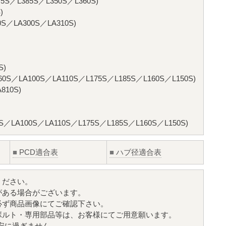
5S／L385S／L350S／L360S)
)
S／LA300S／LA310S)
S)
S／LA100S／LA110S／L175S／L185S／L160S／L150S)
10S)
／LA100S／LA110S／L175S／L185S／L160S／L150S)
■
PCD適合表
■
ハブ径適合表
ください。
がある場合がございます。
必ず商品画像にてご確認下さい。
ボルト・専用部品等は、お客様にてご用意願います。
目安に過ぎません。