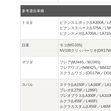
参考適合車種
トヨタ
ピクシスエポック(LA300A／LA3
ピクシススペース(L575A／L58
ピクシスメガ(LA700A／LA710
日産
モコ(MG33S)
NV100クリッパーリオ(DR17W
マツダ
フレア(MJ44S／MJ34S)
フレアワゴン(MM42S／MM32
スクラムワゴン(DG17W／DG6
スバル
ステラ(LA150F／LA160F／LA1
プレオ(L275F／L285F)
プレオプラス(LA300F／LA310F
ルクラ(L455F／L465F)
ルクラカスタム(L455F／L465F