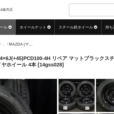
&販売店
ール
ホイールナット
スチール鉄ホイール
持ち
14inch_サマー中古タイヤホイール
MAZDA (マツダ) DEMIO (デミオ) 純正 14×6J(+45)PCD100-4H リペア マットブラックスチール BRIDGESTONE (ブリヂストン) NEWNO (ニューノ) 新品 155/65R14 タイヤホイール 4本 [14gss028]
 14×6J(+45)PCD100-4H リペア マットブラック
イヤホイール 4本 [14gss028]