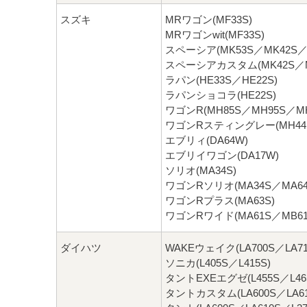
スズキ
MRワゴン(MF33S)
MRワゴンwit(MF33S)
スペーシア(MK53S／MK42S／
スペーシアカスタム(MK42S／M
ラパン(HE33S／HE22S)
ラパンショコラ(HE22S)
ワゴンR(MH85S／MH95S／MH
ワゴンRスティングレー(MH44S
エブリィ(DA64W)
エブリイワゴン(DA17W)
ソリオ(MA34S)
ワゴンRソリオ(MA34S／MA64
ワゴンRプラス(MA63S)
ワゴンRワイド(MA61S／MB61
ダイハツ
WAKEウェイク(LA700S／LA71
ソニカ(L405S／L415S)
タントEXEエグゼ(L455S／L46
タントカスタム(LA600S／LA61