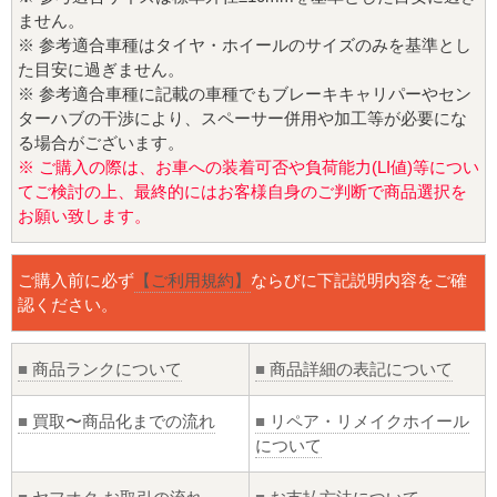
ません。
※ 参考適合車種はタイヤ・ホイールのサイズのみを基準とし
た目安に過ぎません。
※ 参考適合車種に記載の車種でもブレーキキャリパーやセン
ターハブの干渉により、スペーサー併用や加工等が必要にな
る場合がございます。
※ ご購入の際は、お車への装着可否や負荷能力(LI値)等につい
てご検討の上、最終的にはお客様自身のご判断で商品選択を
お願い致します。
ご購入前に必ず
【ご利用規約】
ならびに下記説明内容をご確
認ください。
■
商品ランクについて
■
商品詳細の表記について
■
買取〜商品化までの流れ
■
リペア・リメイクホイール
について