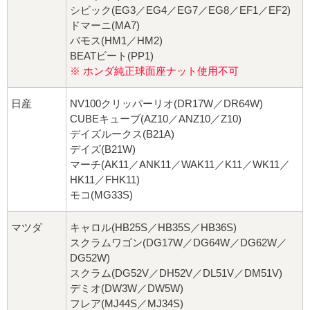
シビック(EG3／EG4／EG7／EG8／EF1／EF2)
ドマーニ(MA7)
バモス(HM1／HM2)
BEATビート(PP1)
※ ホンダ純正球面座ナット使用不可
日産
NV100クリッパーリオ(DR17W／DR64W)
CUBEキューブ(AZ10／ANZ10／Z10)
デイズルークス(B21A)
デイズ(B21W)
マーチ(AK11／ANK11／WAK11／K11／WK11／
HK11／FHK11)
モコ(MG33S)
マツダ
キャロル(HB25S／HB35S／HB36S)
スクラムワゴン(DG17W／DG64W／DG62W／
DG52W)
スクラム(DG52V／DH52V／DL51V／DM51V)
デミオ(DW3W／DW5W)
フレア(MJ44S／MJ34S)