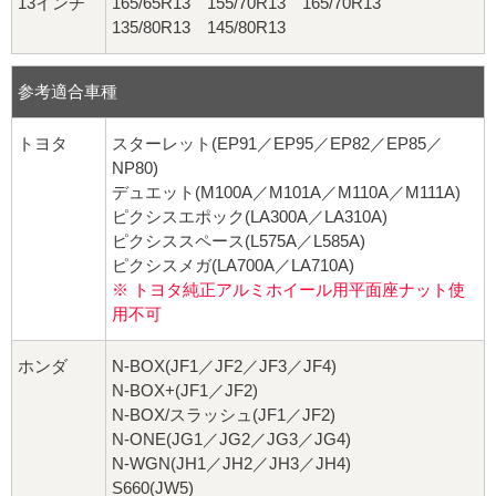
13インチ
165/65R13 155/70R13 165/70R13
135/80R13 145/80R13
参考適合車種
トヨタ
スターレット(EP91／EP95／EP82／EP85／
NP80)
デュエット(M100A／M101A／M110A／M111A)
ピクシスエポック(LA300A／LA310A)
ピクシススペース(L575A／L585A)
ピクシスメガ(LA700A／LA710A)
※ トヨタ純正アルミホイール用平面座ナット使
用不可
ホンダ
N-BOX(JF1／JF2／JF3／JF4)
N-BOX+(JF1／JF2)
N-BOX/スラッシュ(JF1／JF2)
N-ONE(JG1／JG2／JG3／JG4)
N-WGN(JH1／JH2／JH3／JH4)
S660(JW5)