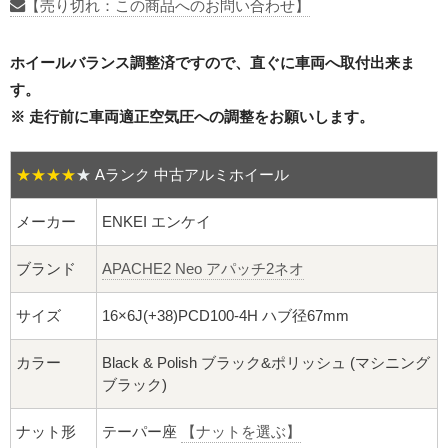
16インチ：夏タイヤホイール
【売り切れ：この商品へのお問い合わせ】
17インチ：夏タイヤホイール
ホイールバランス調整済ですので、直ぐに車両へ取付出来ま
す。
18インチ：夏タイヤホイール
※ 走行前に車両適正空気圧への調整をお願いします。
19インチ：夏タイヤホイール
★★★★
★
Aランク 中古アルミホイール
20インチ：夏タイヤホイール
メーカー
ENKEI エンケイ
ホイールナット
ブランド
APACHE2 Neo アパッチ2ネオ
平面座ナット
サイズ
16×6J(+38)PCD100-4H ハブ径67mm
ロング平面ナット
カラー
Black & Polish ブラック&ポリッシュ (マシニング
ブラック)
ショート平面ナット
ナット形
テーパー座
【ナットを選ぶ】