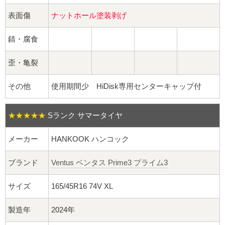
球面座ナット
表面傷
ナットホール塗装剥げ
ロング球面ナット
錆・腐食
ショート球面ナット
歪・亀裂
貫通ナット
その他
使用期間少 HiDisk専用センターキャップ付
袋ナット
★★★★★
Sランク サマータイヤ
ロング袋ナット
メーカー
HANKOOK ハンコック
ショート袋ナット
ブランド
Ventus ベンタス Prime3 プライム3
スチール鉄ホイール
サイズ
165/45R16 74V XL
持ち込み交換工賃
製造年
2024年