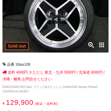
17インチ：冬タイヤホイール
18インチ：冬タイヤホイール
19インチ：冬タイヤホイール
20インチ：冬タイヤホイール
Sold out
夏タイヤホイール
12インチ：夏タイヤホイール
品番 16tas108
送料 4000円 ※ただし 東北・九州 5000円 / 北海道 6000円 /
13インチ：夏タイヤホイール
沖縄・離島 お問合せください
14インチ：夏タイヤホイール
ENKEI APACHE2 Neo ブラック&ポリッシュ HANKOOK Ventus Prime3
165/45R16 4本SET
15インチ：夏タイヤホイール
129,900
¥
(税込・送料別)