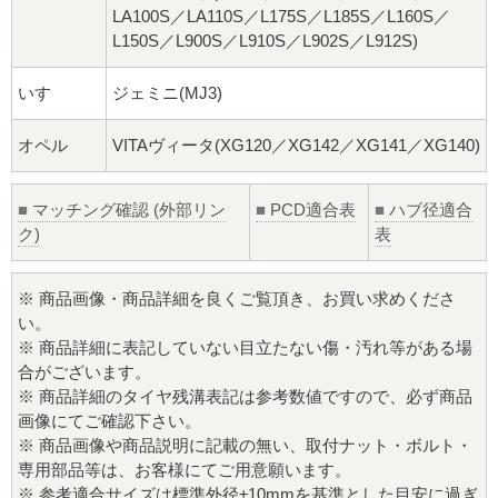
LA100S／LA110S／L175S／L185S／L160S／
L150S／L900S／L910S／L902S／L912S)
いすゞ
ジェミニ(MJ3)
オペル
VITAヴィータ(XG120／XG142／XG141／XG140)
■
マッチング確認 (外部リン
■
PCD適合表
■
ハブ径適合
ク)
表
※ 商品画像・商品詳細を良くご覧頂き、お買い求めくださ
い。
※ 商品詳細に表記していない目立たない傷・汚れ等がある場
合がございます。
※ 商品詳細のタイヤ残溝表記は参考数値ですので、必ず商品
画像にてご確認下さい。
※ 商品画像や商品説明に記載の無い、取付ナット・ボルト・
専用部品等は、お客様にてご用意願います。
※ 参考適合サイズは標準外径±10mmを基準とした目安に過ぎ