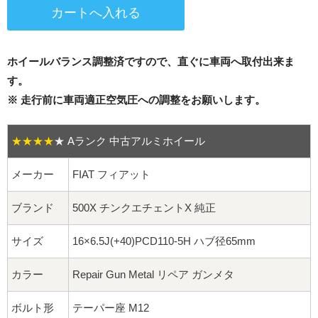
16インチ：夏タイヤホイール
17インチ：夏タイヤホイール
ホイールバランス調整済ですので、直ぐに車両へ取付出来ま
18インチ：夏タイヤホイール
す。
※ 走行前に車両適正空気圧への調整をお願いします。
19インチ：夏タイヤホイール
★★★★
★
Aランク 中古アルミホイール
20インチ：夏タイヤホイール
メーカー
FIAT フィアット
ホイールナット
ブランド
500X チンクエチェントX 純正
平面座ナット
サイズ
16×6.5J(+40)PCD110-5H ハブ径65mm
ロング平面ナット
カラー
Repair Gun Metal リペア ガンメタ
ショート平面ナット
ボルト形
テーパー座 M12