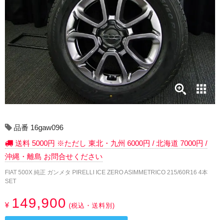
17インチ：冬タイヤホイール
18インチ：冬タイヤホイール
19インチ：冬タイヤホイール
20インチ：冬タイヤホイール
夏タイヤホイール
12インチ：夏タイヤホイール
品番 16gaw096
送料 5000円 ※ただし 東北・九州 6000円 / 北海道 7000円 /
13インチ：夏タイヤホイール
沖縄・離島 お問合せください
14インチ：夏タイヤホイール
FIAT 500X 純正 ガンメタ PIRELLI ICE ZERO ASIMMETRICO 215/60R16 4本
SET
15インチ：夏タイヤホイール
149,900
¥
(税込・送料別)