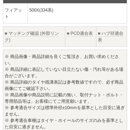
フィアッ
500X(334系)
ト
■
マッチング確認 (外部リン
■
PCD適合表
■
ハブ径適合
ク)
表
※ 商品画像・商品詳細を良くご覧頂き、お買い求めくださ
い。
※ 商品詳細に表記していない目立たない傷・汚れ等がある場
合がございます。
※ 商品詳細のタイヤ残溝表記は参考数値ですので、必ず商品
画像にてご確認下さい。
※ 商品画像や商品説明に記載の無い、取付ナット・ボルト・
専用部品等は、お客様にてご用意願います。
※ 参考適合サイズは標準外径±10mmを基準とした目安に過ぎ
ません。
※ 参考適合車種はタイヤ・ホイールのサイズのみを基準とし
た目安に過ぎません。