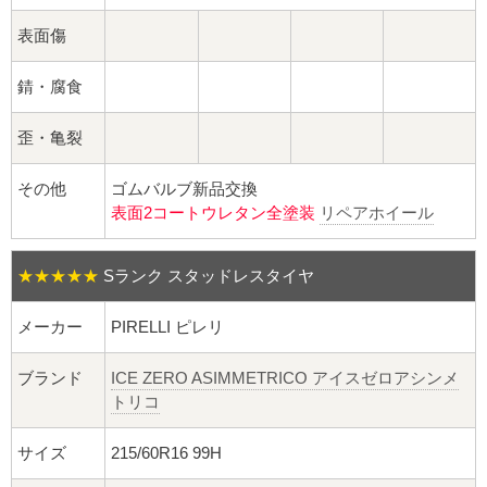
球面座ナット
表面傷
ロング球面ナット
錆・腐食
ショート球面ナット
歪・亀裂
貫通ナット
その他
ゴムバルブ新品交換
表面2コートウレタン全塗装
リペアホイール
袋ナット
ロング袋ナット
★★★★★
Sランク スタッドレスタイヤ
ショート袋ナット
メーカー
PIRELLI ピレリ
ブランド
ICE ZERO ASIMMETRICO アイスゼロアシンメ
スチール鉄ホイール
トリコ
持ち込み交換工賃
サイズ
215/60R16 99H