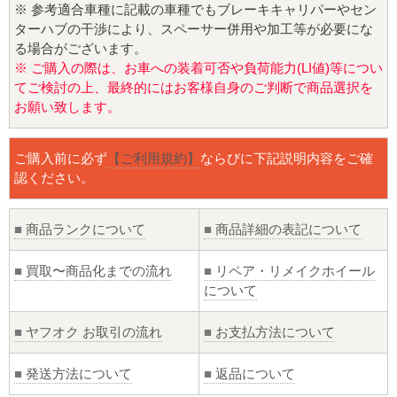
※ 参考適合車種に記載の車種でもブレーキキャリパーやセン
ターハブの干渉により、スペーサー併用や加工等が必要にな
る場合がございます。
※ ご購入の際は、お車への装着可否や負荷能力(LI値)等につい
てご検討の上、最終的にはお客様自身のご判断で商品選択を
お願い致します。
ご購入前に必ず
【ご利用規約】
ならびに下記説明内容をご確
認ください。
■
商品ランクについて
■
商品詳細の表記について
■
買取〜商品化までの流れ
■
リペア・リメイクホイール
について
■
ヤフオク お取引の流れ
■
お支払方法について
■
発送方法について
■
返品について